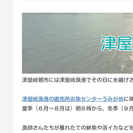
津屋
津屋崎朝市には津屋崎漁港でその日に水揚げ
津屋崎漁港の直売所お魚センターうみがめ
に
夏季（６月～８月は）朝６時から、冬季（９
漁師さんたちが獲れたての鮮魚や活イカなど