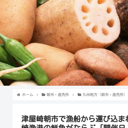
ホーム
朝市・直売所
九州地方（朝市・直売所）
津屋崎朝市で漁船から運び込ま
崎漁港の鮮魚がならぶ [開催