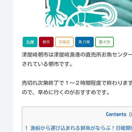
九州
朝市
日曜日
魚介類
活イカ
津屋崎朝市は津屋崎漁港の直売所お魚センタ
されている朝市です。
売切れ次第終了で１～２時間程度で終わります
ので、早めに行くのがおすすめです。
Contents
[
1
漁船から運び込まれる鮮魚がならぶ！日曜開