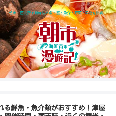
朝市・直売所で新鮮なお魚・蟹・魚介・野菜・果物を満喫！
れる鮮魚・魚介類がおすすめ！津屋
日・開催時間・雨天時・近くの観光・