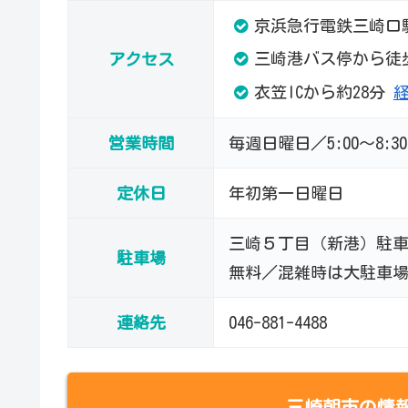
京浜急行電鉄三崎口
三崎港バス停から徒
アクセス
衣笠ICから約28分
営業時間
毎週日曜日／5:00～8:30
定休日
年初第一日曜日
三崎５丁目（新港）駐車場
駐車場
無料／混雑時は大駐車
連絡先
046-881-4488
三崎朝市の情