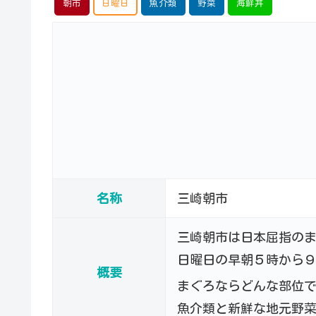
朝市
日曜日
魚介類
野菜
海鮮丼
名称
三崎朝市
三崎朝市は日本屈指の
日曜日の早朝５時から
概要
まぐろならどんな部位
魚介類と新鮮な地元野