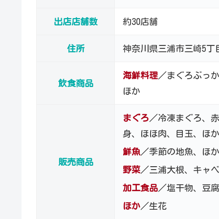
出店店舗数
約30店舗
住所
神奈川県三浦市三崎5丁目
海鮮料理
／まぐろぶっ
飲食商品
ほか
まぐろ
／冷凍まぐろ、
身、ほほ肉、目玉、ほ
鮮魚
／季節の地魚、ほ
販売商品
野菜
／三浦大根、キャ
加工食品
／塩干物、豆
ほか
／生花