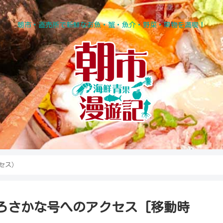
朝市・直売所で新鮮なお魚・蟹・魚介・野菜・果物を満喫！
セス）
ろさかな号へのアクセス [移動時