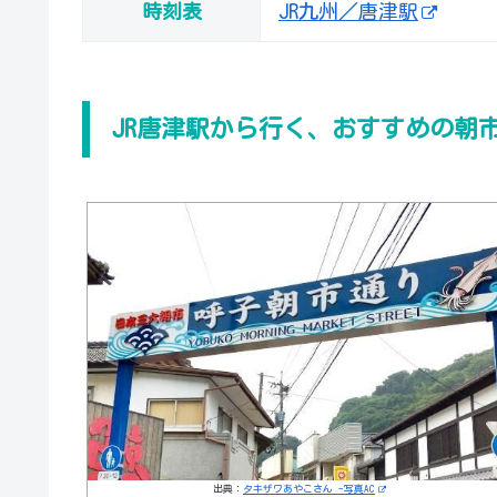
時刻表
JR九州／唐津駅
JR唐津駅から行く、おすすめの朝
出典：
タキザワあやこさん -写真AC