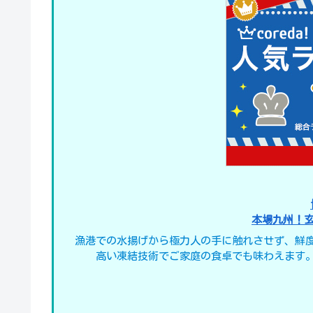
本場九州！
漁港での水揚げから極力人の手に触れさせず、鮮
高い凍結技術でご家庭の食卓でも味わえます