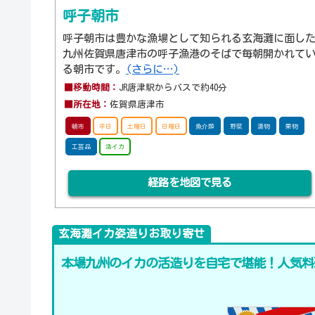
呼子朝市
呼子朝市は豊かな漁場として知られる玄海灘に面し
九州佐賀県唐津市の呼子漁港のそばで毎朝開かれて
る朝市です。
(さらに…)
■移動時間：
JR唐津駅からバスで約40分
■所在地：
佐賀県唐津市
朝市
平日
土曜日
日曜日
魚介類
野菜
漬物
果物
工芸品
活イカ
経路を地図で見る
玄海灘イカ姿造りお取り寄せ
本場九州のイカの活造りを自宅で堪能！人気料