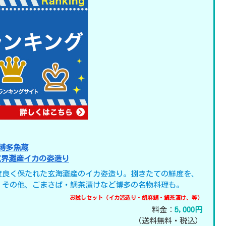
博多魚蔵
玄界灘産イカの姿造り
度良く保たれた玄海灘産のイカ姿造り。捌きたての鮮度を、
。その他、ごまさば・鯛茶漬けなど博多の名物料理も。
お試しセット（イカ活造り・胡麻鯖・鯛茶漬け、等）
料金：
5,000円
（送料無料・税込）