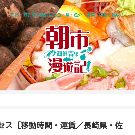
朝市・直売所で新鮮なお魚・蟹・魚介・野菜・果物を満喫！
セス [移動時間・運賃／長崎県・佐