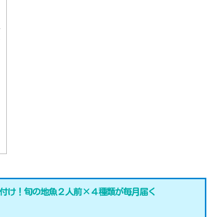
水
え
付け！旬の地魚２人前×４種類が毎月届く