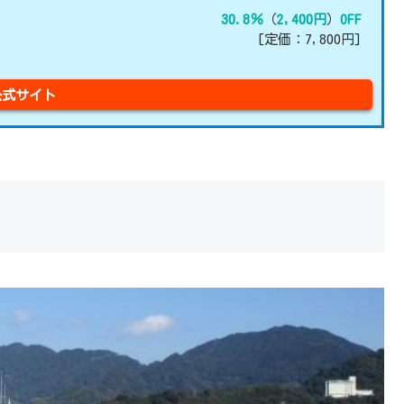
30.8％
（
2,400円
）
OFF
[定価：7,800円]
公式サイト