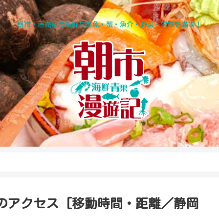
朝市・直売所で新鮮なお魚・蟹・魚介・野菜・果物を満喫！
のアクセス [移動時間・距離／静岡