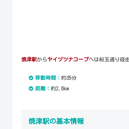
焼津駅
から
ヤイヅツナコープ
へは船玉通り経
移動時間：
約35分
距離：
約2.6km
焼津駅の基本情報