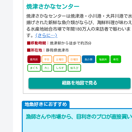
焼津さかなセンター
焼津さかなセンターは焼津港・小川港・大井川港で
揚げされた新鮮な魚介類がならび、海鮮料理が味わ
る水産地総合市場で年間180万人の来訪者で賑わいま
す。
(さらに…)
■移動時間：
焼津駅から徒歩で約25分
■所在地：
静岡県焼津市
直売所
平日
土曜日
日曜日
魚介類
海鮮丼
寿司
まぐろ
カニ
しらす
桜えび
経路を地図で見る
地魚好きにおすすめ
漁師さんや市場から、目利きのプロが直接買い