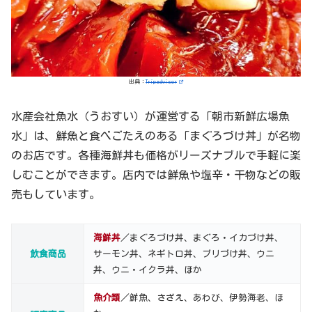
出典：
Tripadvisor
水産会社魚水（うおすい）が運営する「朝市新鮮広場魚
水」は、鮮魚と食べごたえのある「まぐろづけ丼」が名物
のお店です。各種海鮮丼も価格がリーズナブルで手軽に楽
しむことができます。店内では鮮魚や塩辛・干物などの販
売もしています。
海鮮丼
／まぐろづけ丼、まぐろ・イカづけ丼、
飲食商品
サーモン丼、ネギトロ丼、ブリづけ丼、ウニ
丼、ウニ・イクラ丼、ほか
魚介類
／鮮魚、さざえ、あわび、伊勢海老、ほ