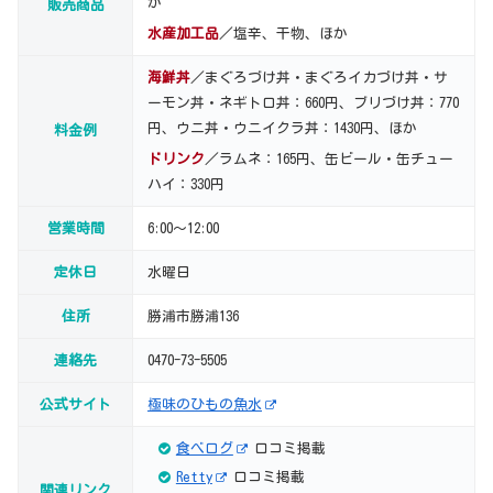
か
販売商品
水産加工品
／塩辛、干物、ほか
海鮮丼
／まぐろづけ丼・まぐろイカづけ丼・サ
ーモン丼・ネギトロ丼：660円、ブリづけ丼：770
円、ウニ丼・ウニイクラ丼：1430円、ほか
料金例
ドリンク
／ラムネ：165円、缶ビール・缶チュー
ハイ：330円
営業時間
6:00～12:00
定休日
水曜日
住所
勝浦市勝浦136
連絡先
0470-73-5505
公式サイト
極味のひもの魚水
食べログ
口コミ掲載
Retty
口コミ掲載
関連リンク