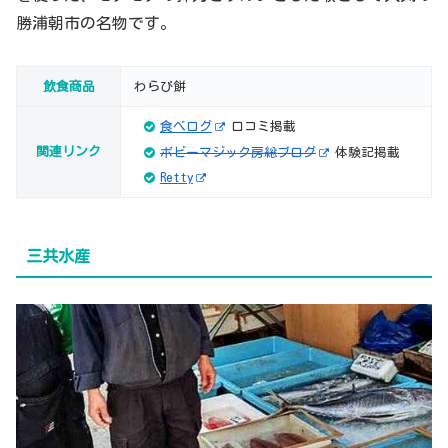
勝浦朝市の名物です。
飲食商品
わらび餅
食べログ
口コミ掲載
関連リンク
ボビーマジック房総ブログ
体験記掲載
Retty
三共水産