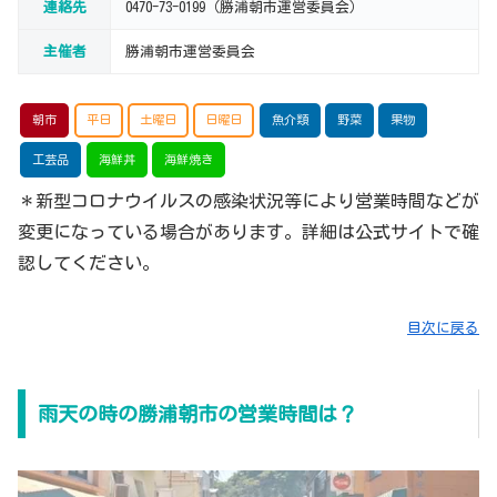
連絡先
0470-73-0199（勝浦朝市運営委員会）
主催者
勝浦朝市運営委員会
朝市
平日
土曜日
日曜日
魚介類
野菜
果物
工芸品
海鮮丼
海鮮焼き
＊新型コロナウイルスの感染状況等により営業時間などが
変更になっている場合があります。詳細は公式サイトで確
認してください。
目次に戻る
雨天の時の勝浦朝市の営業時間は？