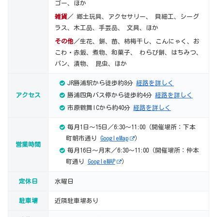
ゴー、ほか
雑貨
／ 郷土玩具、アクセサリー、 貝細工、シーグ
ラス、木工品、手芸品、 文具、ほか
その他
／生花、餅、苗、柿梅干し、こんにゃく、お
こわ・赤飯、煮物、和菓子、 わらび餅、はちみつ、
パン、漬物、 昆虫、ほか
JR勝浦駅から徒歩約8分
経路を詳しく
アクセス
勝浦四角バス停から徒歩約4分
経路を詳しく
市原鶴舞ICから約40分
経路を詳しく
毎月1日～15日／6:30～11:00（開催場所：下本
町朝市通り
GoogleMap
）
営業時間
毎月16日～月末／6:30～11:00（開催場所：仲本
町通り
GoogleMAP
）
定休日
水曜日
駐車場
近隣駐車場あり