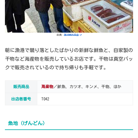
出典：
勝浦観光協会
朝に漁港で競り落としたばかりの新鮮な鮮魚と、自家製の
干物など海産物を販売しているお店です。干物は真空パッ
クで販売されているので持ち帰りも手軽です。
販売商品
海産物
／鮮魚、カツオ、キンメ、干物、ほか
出店者番号
T042
魚地（げんどん）