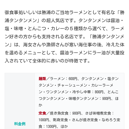
御食事処いしいは勝浦のご当地ラーメンとして有名な「勝
浦タンタンメン」の超人気店です。タンタンメンは醤油・
塩・味噌・とんこつ・カレーの５種類から選べて、ラーメ
ン好きの方からも支持される名店です。「勝浦タンタンメ
ン」は、海女さんや漁師さんが寒い海仕事の後、冷えた体
を温めるメニューとして、醤油ラーメンにラー油が大量投
入されていて全体的に赤いのが特徴です。
麺類
／ラーメン：600円、タンタンメン・塩タン
タンメン・チャーシューメン・カレーラーメ
ン・ワンタンメン・冷やし中華：800円、とんこ
つタンタンメン・味噌タンタンメン：900円、ほ
か
定食
／焼き魚定食：900円、さば味噌煮定食：
1000円、刺身定食・さんが焼き定食・なめろう定
料金例
食：1300円、ほか