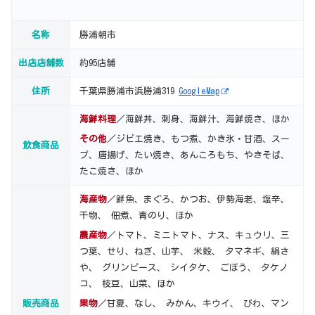
名称
勝浦朝市
出店店舗数
約95店舗
住所
千葉県勝浦市浜勝浦319
GoogleMap
海鮮料理
／海鮮丼、刺身、海鮮汁、海鮮焼き、ほか
その他
／ジビエ焼き、もつ煮、かき氷・甘酒、スー
飲食商品
プ、唐揚げ、たい焼き、あんころもち、やきそば、
たこ焼き、ほか
海産物
／鮮魚、まぐろ、かつお、伊勢海老、塩辛、
干物、 佃煮、青のり、ほか
農産物
／トマト、ミニトマト、ナス、キュウリ、三
つ葉、せり、ねぎ、山芋、 米穀、 タマネギ、絹さ
や、 グリンピース、 シイタケ、 ごぼう、 タケノ
コ、 枝豆、山菜、ほか
販売商品
果物
／甘夏、なし、 みかん、キウイ、 びわ、マン