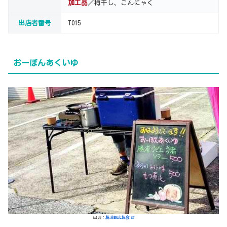
加工品
／梅干し、こんにゃく
出店者番号
T015
おーぼんあくいゆ
出典：
勝浦観光協会