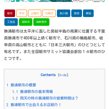
朝市
平日
土曜日
日曜日
魚介類
野菜
果物
工芸品
海鮮丼
海鮮焼き
勝浦朝市は太平洋に面した房総半島の南東に位置する千葉
県勝浦市で400年以上続く朝市で、石川県の輪島朝市、岐
阜県の高山朝市とともに「日本三大朝市」のひとつとして
有名です。また全国朝市サミット協議会参加１４朝市のひ
とつです。
Contents
[
hide
]
1
勝浦朝市の概要
1.1
勝浦朝市の基本情報
1.2
雨天の時の勝浦朝市の営業時間は？
2
勝浦朝市で出会えるお店紹介！