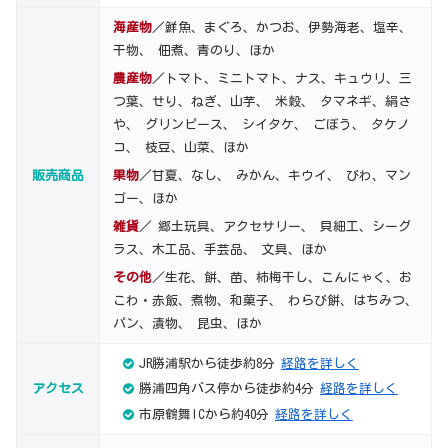
海産物
／鮮魚、まぐろ、かつお、伊勢海老、塩辛、
干物、 佃煮、青のり、ほか
農産物
／トマト、ミニトマト、ナス、キュウリ、三
つ葉、せり、ねぎ、山芋、 米穀、 タマネギ、絹さ
や、 グリンピース、 シイタケ、 ごぼう、 タケノ
コ、 枝豆、山菜、ほか
販売商品
果物
／甘夏、なし、 みかん、キウイ、 びわ、マン
ゴー、ほか
雑貨
／ 郷土玩具、アクセサリー、 貝細工、シーグ
ラス、木工品、手芸品、 文具、ほか
その他
／生花、餅、苗、柿梅干し、こんにゃく、お
こわ・赤飯、煮物、和菓子、 わらび餅、はちみつ、
パン、漬物、 昆虫、ほか
JR勝浦駅から徒歩約8分
経路を詳しく
アクセス
勝浦四角バス停から徒歩約4分
経路を詳しく
市原鶴舞ICから約40分
経路を詳しく