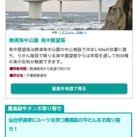
出典：
くろてんさん -写真AC
勝浦海中公園 海中展望塔
海中展望塔は勝浦海中公園の中心施設で沖合い60mの位置に建
ち、らせん階段で降りる海中展望室からは年間を通して約90種
の海の生物が観察できます。
■移動時間：
勝浦朝市から鉄道で約27分
■所在地：
千葉県勝浦市
経路を地図で見る
最高級牛タンお取り寄せ
仙台伊達家にルーツを持つ最高級の牛たんをお取り寄
せ！