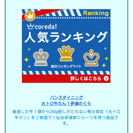
バンズダイニング
大トロ牛たん！伊達のくら
厳選した牛１頭から200g程しかとれない希少部位「大トロ
牛タン」をご家庭で！仙台伊達家にルーツを持つ逸品で
す。