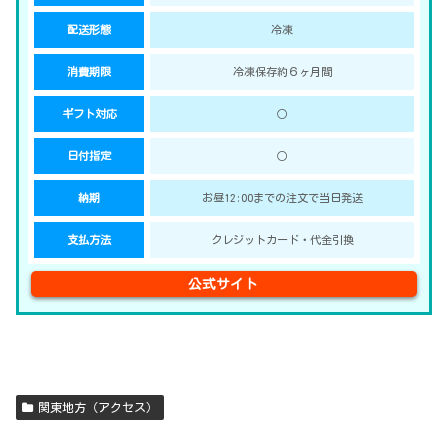
配送形態
冷凍
消費期限
冷凍保存約６ヶ月間
ギフト対応
○
日付指定
○
納期
お昼12:00までの注文で当日発送
支払方法
クレジットカード・代金引換
公式サイト
関東地方（アクセス）