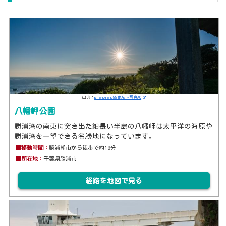
出典：
pianoman555さん -写真AC
八幡岬公園
勝浦湾の南東に突き出た細長い半島の八幡岬は太平洋の海原や
勝浦湾を一望できる名勝地になっています。
■移動時間：
勝浦朝市から徒歩で約19分
■所在地：
千葉県勝浦市
経路を地図で見る