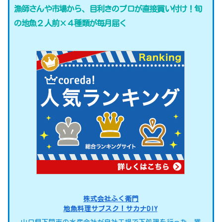
漁師さんや市場から、目利きのプロが直接買い付け！旬
の地魚２人前×４種類が毎月届く
株式会社ふく衛門
地魚料理サブスク！サカナDIY