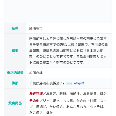
名称
勝浦朝市
勝浦朝市は太平洋に面した房総半島の南東に位置す
る千葉県勝浦市で400年以上続く朝市で、石川県の輪
概要
島朝市、岐阜県の高山朝市とともに「日本三大朝
市」のひとつとして有名です。また全国朝市サミッ
ト協議会参加１４朝市のひとつです。
出店店舗数
約95店舗
住所
千葉県勝浦市浜勝浦319
GoogleMap
海鮮料理
／海鮮丼、刺身、海鮮汁、海鮮焼き、ほか
その他
／ジビエ焼き、もつ煮、かき氷・甘酒、スー
飲食商品
プ、唐揚げ、たい焼き、あんころもち、やきそば、
たこ焼き、ほか