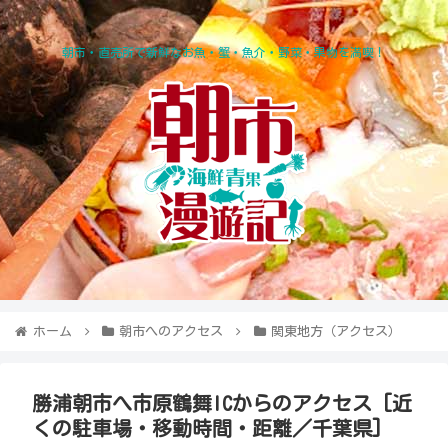
朝市・直売所で新鮮なお魚・蟹・魚介・野菜・果物を満喫！
ホーム
朝市へのアクセス
関東地方（アクセス）
勝浦朝市へ市原鶴舞ICからのアクセス [近
くの駐車場・移動時間・距離／千葉県]