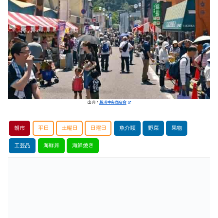
出典：
勝浦中央商店会
朝市
平日
土曜日
日曜日
魚介類
野菜
果物
工芸品
海鮮丼
海鮮焼き