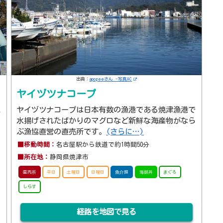
出典：
apogeeさん -写真AC
ヤイヅツナコープ
水
ヤイヅツナコープは日本有数の漁港である焼津漁港で
え
水揚げされたばかりのマグロなど新鮮な海産物がなら
ぶ漁協直営の直売所です。
(さらに…)
■移動時間：
名古屋駅から鉄道で約1時間50分
■所在地：
静岡県焼津市
直売所
平日
土曜日
日曜日
魚介類
海鮮丼
まぐろ
しらす
経路を地図で見る