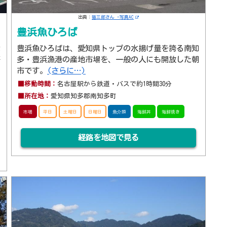
出典：
猫三郎さん -写真AC
豊浜魚ひろば
な
豊浜魚ひろばは、愛知県トップの水揚げ量を誇る南知
好
多・豊浜漁港の産地市場を、一般の人にも開放した朝
市です。
(さらに…)
■移動時間：
名古屋駅から鉄道・バスで約1時間30分
■所在地：
愛知県知多郡南知多町
市場
平日
土曜日
日曜日
魚介類
海鮮丼
海鮮焼き
経路を地図で見る