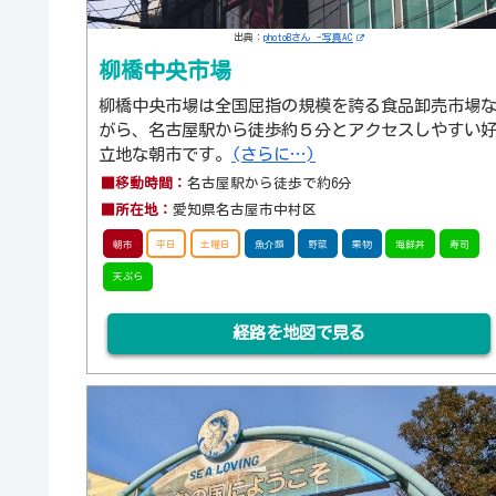
出典：
photoBさん -写真AC
柳橋中央市場
柳橋中央市場は全国屈指の規模を誇る食品卸売市場
がら、名古屋駅から徒歩約５分とアクセスしやすい
立地な朝市です。
(さらに…)
■移動時間：
名古屋駅から徒歩で約6分
■所在地：
愛知県名古屋市中村区
朝市
平日
土曜日
魚介類
野菜
果物
海鮮丼
寿司
天ぷら
経路を地図で見る