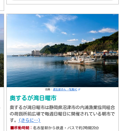
出典：
源五郎さん -写真AC
奥するが湾日曜市
半
奥するが湾日曜市は静岡県沼津市の内浦漁業協同組合
の荷捌所前広場で毎週日曜日に開催されている朝市で
す。
(さらに…)
■移動時間：
名古屋駅から鉄道・バスで約2時間20分