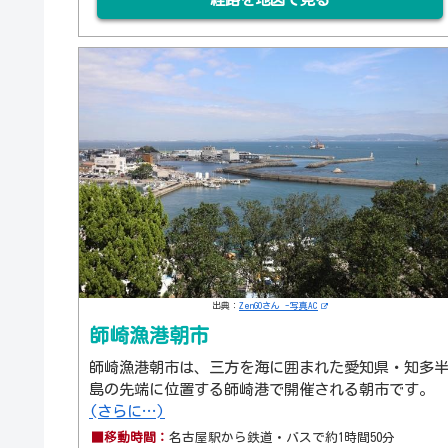
出典：
ZenGOさん -写真AC
師崎漁港朝市
師崎漁港朝市は、三方を海に囲まれた愛知県・知多
島の先端に位置する師崎港で開催される朝市です。
(さらに…)
■移動時間：
名古屋駅から鉄道・バスで約1時間50分