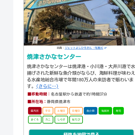
出典：
ジェットよしひろさん -写真AC
焼津さかなセンター
焼津さかなセンターは焼津港・小川港・大井川港で
揚げされた新鮮な魚介類がならび、海鮮料理が味わ
る水産地総合市場で年間180万人の来訪者で賑わいま
す。
(さらに…)
■移動時間：
名古屋駅から鉄道で約1時間37分
■所在地：
静岡県焼津市
直売所
平日
土曜日
日曜日
魚介類
海鮮丼
寿司
まぐろ
カニ
しらす
桜えび
経路を地図で見る