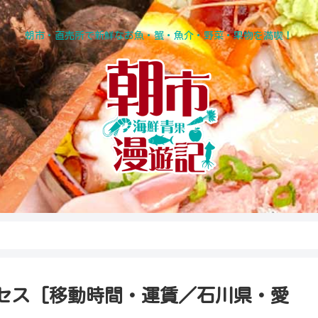
朝市・直売所で新鮮なお魚・蟹・魚介・野菜・果物を満喫！
セス [移動時間・運賃／石川県・愛