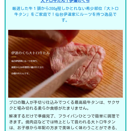
大トロ牛たん！伊達のくら
厳選した牛１頭から200g程しかとれない希少部位「大トロ
牛タン」をご家庭で！仙台伊達家にルーツを持つ逸品で
す。
プロの職人が手切り仕込みでつくる最高級牛タンは、サクサ
クと噛み切れる柔らか食感がたまりません。
解凍するだけで準備完了、フライパンひとつで簡単に調理で
きます。焼肉店などでは特上として扱われる大トロ牛タン
は、お子様から年配の方まで美味しく味わうことができる、