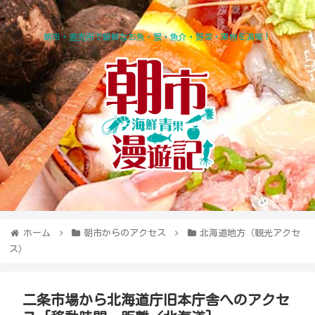
朝市・直売所で新鮮なお魚・蟹・魚介・野菜・果物を満喫！
ホーム
朝市からのアクセス
北海道地方（観光アクセ
ス）
二条市場から北海道庁旧本庁舎へのアクセ