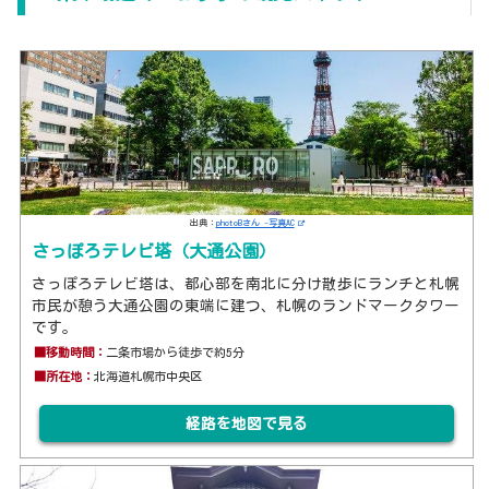
出典：
photoBさん -写真AC
さっぽろテレビ塔（大通公園）
さっぽろテレビ塔は、都心部を南北に分け散歩にランチと札幌
市民が憩う大通公園の東端に建つ、札幌のランドマークタワー
です。
■移動時間：
二条市場から徒歩で約5分
■所在地：
北海道札幌市中央区
経路を地図で見る