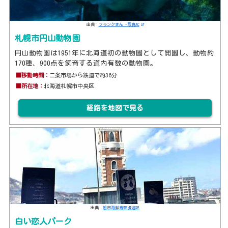
出典：
フランクさん -写真AC
札幌市円山動物園
円山動物園は1951年に北海道初の動物園として開園し、動物約
170種、900点を飼育する道内有数の動物園。
■移動時間：
二条市場から鉄道で約36分
■所在地：
北海道札幌市中央区
経路を地図で見る
出典：
朝市海鮮青果漫遊記
白い恋人パーク