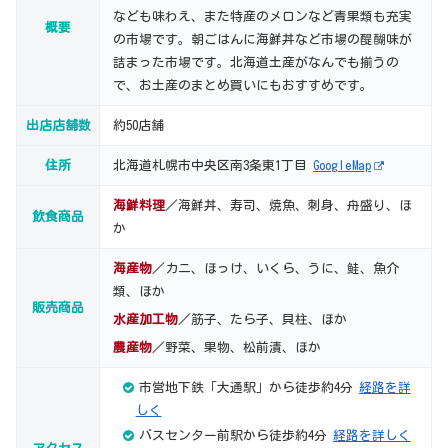
なども味わえ、また特産のメロンなど青果類も充実
概要
の市場です。朝ごはんに海鮮丼など市場の醍醐味が
詰まった市場です。北海道土産がなんでも揃うの
で、お土産のまとめ買いにもおすすめです。
出店店舗数
約50店舗
住所
北海道札幌市中央区南3条東1丁目
GoogleMap
海鮮料理
／海鮮丼、寿司、焼魚、刺身、舟盛り、ほ
飲食商品
か
海産物
／カニ、ほっけ、いくら、うに、鮭、魚介
類、ほか
販売商品
水産加工物
／筋子、たら子、貝柱、ほか
農産物
／野菜、果物、松前漬、ほか
市営地下鉄「大通駅」から徒歩約4分
経路を詳
しく
バスセンター前駅から徒歩約4分
経路を詳しく