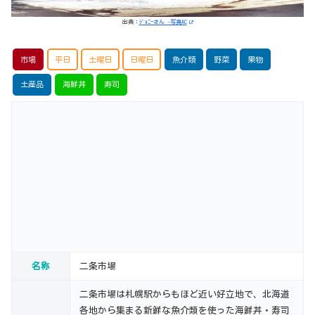
出典：
ｼﾞｮﾆｰさん -写真AC
市場
平日
土曜日
日曜日
魚介類
野菜
果物
土産品
海鮮丼
寿司
名称
二条市場
二条市場は札幌駅からもほど近い好立地で、北海道
各地から集まる新鮮な魚介類を使った海鮮丼・寿司