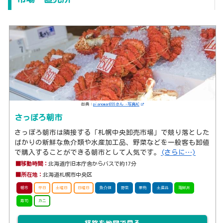
出典：
pianoman555さん -写真AC
さっぽろ朝市
さっぽろ朝市は隣接する「札幌中央卸売市場」で競り落とした
ばかりの新鮮な魚介類や水産加工品、野菜などを一般客も卸値
で購入することができる朝市として人気です。
(さらに…)
■移動時間：
北海道庁旧本庁舎からバスで約17分
■所在地：
北海道札幌市中央区
朝市
平日
土曜日
日曜日
魚介類
野菜
果物
土産品
海鮮丼
寿司
カニ