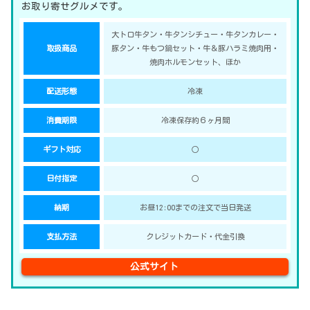
お取り寄せグルメです。
大トロ牛タン・牛タンシチュー・牛タンカレー・
取扱商品
豚タン・牛もつ鍋セット・牛＆豚ハラミ焼肉用・
焼肉ホルモンセット、ほか
配送形態
冷凍
消費期限
冷凍保存約６ヶ月間
ギフト対応
○
日付指定
○
納期
お昼12:00までの注文で当日発送
支払方法
クレジットカード・代金引換
公式サイト