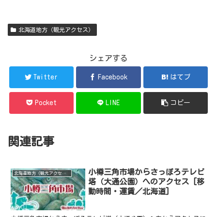
北海道地方（観光アクセス）
シェアする
Twitter
Facebook
はてブ
Pocket
LINE
コピー
関連記事
小樽三角市場からさっぽろテレビ
北海道地方（観光アクセス）
塔（大通公園）へのアクセス [移
動時間・運賃／北海道]