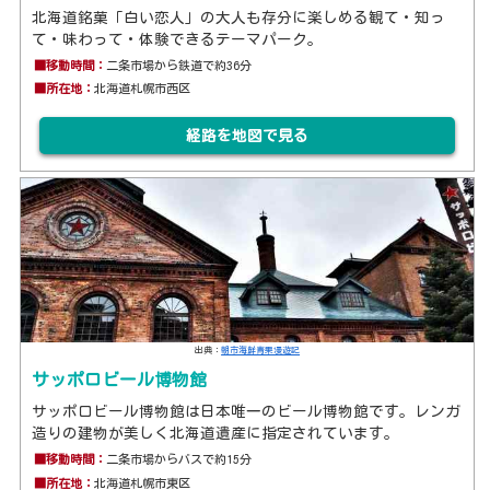
北海道銘菓「白い恋人」の大人も存分に楽しめる観て・知っ
て・味わって・体験できるテーマパーク。
■移動時間：
二条市場から鉄道で約36分
■所在地：
北海道札幌市西区
経路を地図で見る
出典：
朝市海鮮青果漫遊記
サッポロビール博物館
サッポロビール博物館は日本唯一のビール博物館です。レンガ
造りの建物が美しく北海道遺産に指定されています。
■移動時間：
二条市場からバスで約15分
■所在地：
北海道札幌市東区