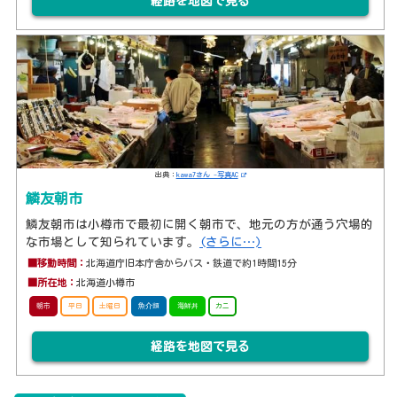
経路を地図で見る
出典：
kawa7さん -写真AC
鱗友朝市
鱗友朝市は小樽市で最初に開く朝市で、地元の方が通う穴場的
な市場として知られています。
(さらに…)
■移動時間：
北海道庁旧本庁舎からバス・鉄道で約1時間15分
■所在地：
北海道小樽市
朝市
平日
土曜日
魚介類
海鮮丼
カニ
経路を地図で見る