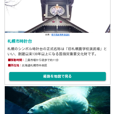
出典：
朝市海鮮青果漫遊記
札幌市時計台
札幌のシンボル時計台の正式名称は「旧札幌農学校演武場」と
いい、創建以来130年以上になる国指定重要文化財です。
■移動時間：
二条市場から徒歩で約11分
■所在地：
北海道札幌市中央区
経路を地図で見る