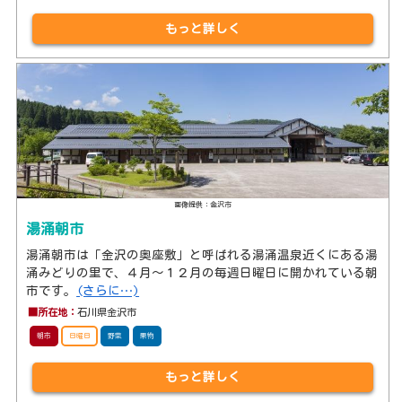
もっと詳しく
画像提供：金沢市
湯涌朝市
湯涌朝市は「金沢の奥座敷」と呼ばれる湯涌温泉近くにある湯
涌みどりの里で、４月～１２月の毎週日曜日に開かれている朝
市です。
(さらに…)
■所在地：
石川県金沢市
朝市
日曜日
野菜
果物
もっと詳しく