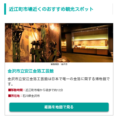
近江町市場近くのおすすめ観光スポット
画像提供：金沢市
金沢市立安江金箔工芸館
金沢市立安江金箔工芸館は日本で唯一の金箔に関する博物館で
す。
■移動時間：
近江町市場から徒歩で約12分
■所在地：
石川県金沢市
経路を地図で見る