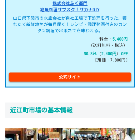
株式会社ふく衛門
地魚料理サブスク！サカナDIY
山口県下関市の水産会社が自社工場で下処理を行った、獲
れたて新鮮地魚が毎月届く！レシピ・調理動画付きのカン
タン調理で出来たてを味わえる。
料金：
5,400円
（送料無料・税込）
30.8％
（
2,400円
）
OFF
[定価：7,800円]
公式サイト
近江町市場の基本情報