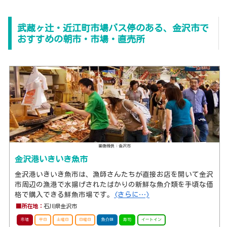
武蔵ヶ辻・近江町市場バス停のある、金沢市で
おすすめの朝市・市場・直売所
画像提供：金沢市
金沢港いきいき魚市
金沢港いきいき魚市は、漁師さんたちが直接お店を開いて金沢
市周辺の漁港で水揚げされたばかりの新鮮な魚介類を手頃な価
格で購入できる鮮魚市場です。
(さらに…)
■所在地：
石川県金沢市
市場
平日
土曜日
日曜日
魚介類
寿司
イートイン