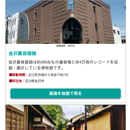
画像提供：金沢市
金沢蓄音器館
金沢蓄音器館は約600台もの蓄音機と約4万枚のレコードを収
蔵・展示している博物館です。
■移動時間：
近江町市場から徒歩で約7分
■所在地：
石川県金沢市
経路を地図で見る