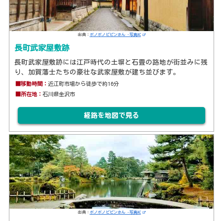
出典：
ポノポノピピンさん -写真AC
長町武家屋敷跡
長町武家屋敷跡には江戸時代の土塀と石畳の路地が街並みに残
り、加賀藩士たちの豪壮な武家屋敷が建ち並びます。
■移動時間：
近江町市場から徒歩で約16分
■所在地：
石川県金沢市
経路を地図で見る
出典：
ポノポノピピンさん -写真AC