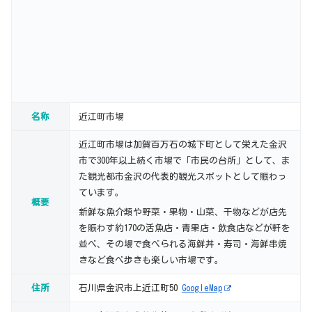
名称
近江町市場
近江町市場は加賀百万石の城下町として栄えた金沢
市で300年以上続く市場で「市民の台所」として、ま
た観光都市金沢の代表的観光スポットとして賑わっ
ています。
概要
新鮮な魚介類や野菜・果物・山菜、干物などが店先
を賑わす約170の活魚店・青果店・飲食店などが軒を
並べ、その場で食べられる海鮮丼・寿司・海鮮串焼
きなど食べ歩きも楽しい市場です。
住所
石川県金沢市上近江町50
GoogleMap