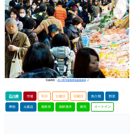
写真提供：
近江町市場商店街振興組合
石川県
市場
平日
土曜日
日曜日
魚介類
野菜
果物
土産品
海鮮丼
海鮮焼き
寿司
イートイン