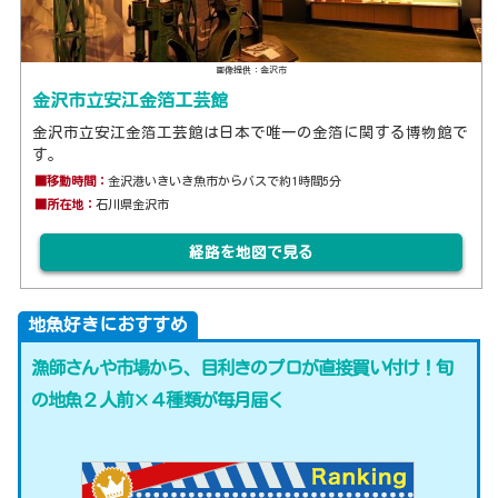
画像提供：金沢市
金沢市立安江金箔工芸館
金沢市立安江金箔工芸館は日本で唯一の金箔に関する博物館で
す。
■移動時間：
金沢港いきいき魚市からバスで約1時間5分
■所在地：
石川県金沢市
経路を地図で見る
地魚好きにおすすめ
漁師さんや市場から、目利きのプロが直接買い付け！旬
の地魚２人前×４種類が毎月届く