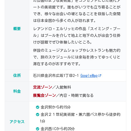
た公園のような美術館」をコンセプトにした現代ア
ートの美術館です。誰もがいつでも立ち寄ることが
でき、様々な出会いの場となることを目指した空間
は日本全国から多くの人が訪れます。
概要
レアンドロ・エルリッヒの作品「スイミング・プー
ル」はプールを介して地上と地下の人が出会う仕掛
けが話題でぜひ体験したいところ。
併設のミュージアムショップやレストランも魅力的
で、旅のスケジュールには余裕を持ってゆっくりと
滞在するのがおすすめです。
住所
石川県金沢市広坂1丁目2−1
GoogleMap
交流ゾーン
／入館無料
料金
展覧会ゾーン
／内容・時期で異なる
金沢駅から約15分
金沢２１世紀美術館・兼六園バス停から徒歩約
1分
アクセス
金沢西ICから約20分