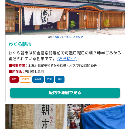
出典：
丸岡ジョーさん -写真AC
わくら朝市
わくら朝市は和倉温泉総湯前で毎週日曜日の朝７時半ごろから
開催されている朝市です。
(さらに…)
■移動時間：
金沢21世紀美術館から鉄道・バスで約2時間40分
■所在地：
石川県七尾市
朝市
日曜日
魚介類
野菜
漬物
経路を地図で見る