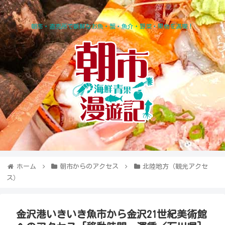
朝市・直売所で新鮮なお魚・蟹・魚介・野菜・果物を満喫！
ホーム
朝市からのアクセス
北陸地方（観光アクセ
ス）
金沢港いきいき魚市から金沢21世紀美術館