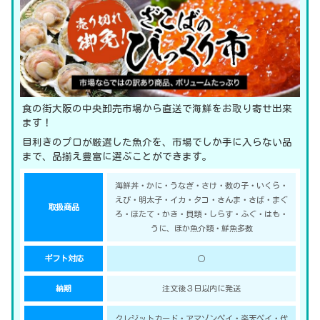
食の街大阪の中央卸売市場から直送で海鮮をお取り寄せ出来
ます！
目利きのプロが厳選した魚介を、市場でしか手に入らない品
まで、品揃え豊富に選ぶことができます。
海鮮丼・かに・うなぎ・さけ・数の子・いくら・
えび・明太子・イカ・タコ・さんま・さば・まぐ
取扱商品
ろ・ほたて・かき・貝類・しらす・ふぐ・はも・
うに、ほか魚介類・鮮魚多数
ギフト対応
○
納期
注文後３日以内に発送
クレジットカード・アマゾンペイ・楽天ペイ・代