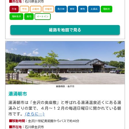
■所在地：
石川県金沢市
市場
平日
土曜日
日曜日
魚介類
野菜
果物
土産品
海鮮丼
海鮮焼き
寿司
イートイン
経路を地図で見る
画像提供：金沢市
湯涌朝市
湯涌朝市は「金沢の奥座敷」と呼ばれる湯涌温泉近くにある湯
涌みどりの里で、４月～１２月の毎週日曜日に開かれている朝
市です。
(さらに…)
■移動時間：
金沢21世紀美術館からバスで約40分
■所在地：
石川県金沢市