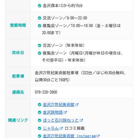
金沢森本ICから約15分
交流ゾーン／9:00～22:00
営業時間
展覧会ゾーン／10:00～18:00（金・土曜日は
20:00まで）
交流ゾーン（年末年始）
定休日
展覧会ゾーン（月曜日(月曜が休日の場合は、
その翌平日)・年末年始）
金沢21世紀美術館駐車場（322台／はじめ30分無料、
駐車場
以降30分ごと150円）
連絡先
076-220-2800
金沢21世紀美術館
金沢旅物語
関連リンク
ほっと石川旅ねっと
じゃらん
口コミ掲載
金沢21世紀美術館 Instagram