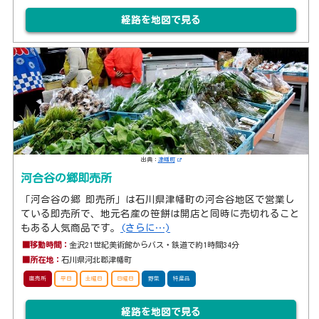
経路を地図で見る
出典：
津幡町
河合谷の郷即売所
「河合谷の郷 即売所」は石川県津幡町の河合谷地区で営業し
ている即売所で、地元名産の笹餅は開店と同時に売切れること
もある人気商品です。
(さらに…)
■移動時間：
金沢21世紀美術館からバス・鉄道で約1時間34分
■所在地：
石川県河北郡津幡町
直売所
平日
土曜日
日曜日
野菜
特産品
経路を地図で見る