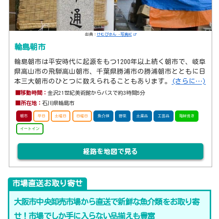
出典：
けむぴさん -写真AC
輪島朝市
輪島朝市は平安時代に起源をもつ1200年以上続く朝市で、岐阜
県高山市の飛騨高山朝市、千葉県勝浦市の勝浦朝市とともに日
本三大朝市のひとつに数えられることもあります。
(さらに…)
■移動時間：
金沢21世紀美術館からバスで約3時間5分
■所在地：
石川県輪島市
朝市
平日
土曜日
日曜日
魚介類
野菜
土産品
工芸品
海鮮焼き
イートイン
経路を地図で見る
市場直送お取り寄せ
大阪市中央卸売市場から直送で新鮮な魚介類をお取り寄
せ！市場でしか手に入らない品揃えも豊富