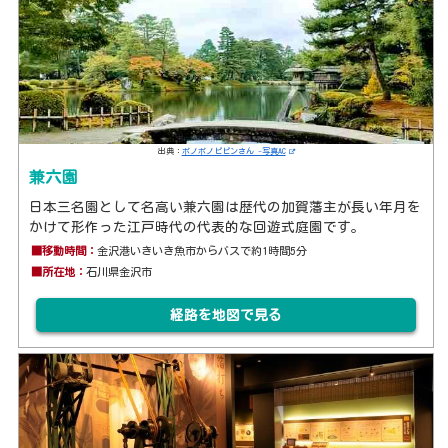
出典：
ポノポノピピンさん -写真AC
兼六園
日本三名園として名高い兼六園は歴代の加賀藩主が長い年月を
かけて形作った江戸時代の代表的な回遊式庭園です。
■移動時間：
金沢港いきいき魚市からバスで約1時間5分
■所在地：
石川県金沢市
経路を地図で見る