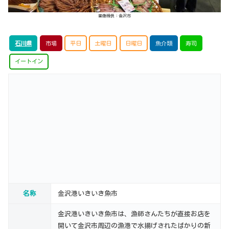
画像提供：金沢市
石川県
市場
平日
土曜日
日曜日
魚介類
寿司
イートイン
名称
金沢港いきいき魚市
金沢港いきいき魚市は、漁師さんたちが直接お店を
開いて金沢市周辺の漁港で水揚げされたばかりの新