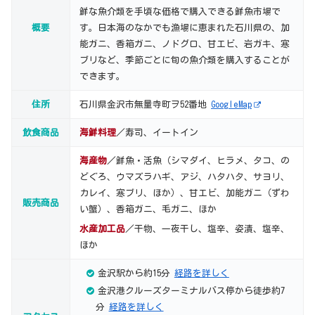
鮮な魚介類を手頃な価格で購入できる鮮魚市場で
概要
す。日本海のなかでも漁場に恵まれた石川県の、加
能ガニ、香箱ガニ、ノドグロ、甘エビ、岩ガキ、寒
ブリなど、季節ごとに旬の魚介類を購入することが
できます。
住所
石川県金沢市無量寺町ヲ52番地
GoogleMap
飲食商品
海鮮料理
／寿司、イートイン
海産物
／鮮魚・活魚（シマダイ、ヒラメ、タコ、の
どぐろ、ウマズラハギ、アジ、ハタハタ、サヨリ、
カレイ、寒ブリ、ほか）、甘エビ、加能ガニ（ずわ
販売商品
い蟹）、香箱ガニ、毛ガニ、ほか
水産加工品
／干物、一夜干し、塩辛、姿漬、塩辛、
ほか
金沢駅から約15分
経路を詳しく
金沢港クルーズターミナルバス停から徒歩約7
分
経路を詳しく