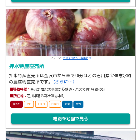
イメージ：
ウメテツさん -写真AC
押水特産直売所
押水特産直売所は金沢市から車で40分ほどの石川県宝達志水町
の農産物直売所です。
(さらに…)
■移動時間：
金沢21世紀美術館から鉄道・バスで約1時間40分
■所在地：
石川県羽咋郡宝達志水町
直売所
平日
土曜日
日曜日
野菜
果物
経路を地図で見る