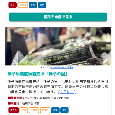
朝市
日曜日
野菜
果物
経路を地図で見る
イメージ：
himawariinさん -写真AC
神子原農産物直売所「神子の里」
神子原農産物直売所「神子の里」は美しい棚田で知られる石川
県羽咋市神子原地区の直売所です。能登半島の付根に位置し富
山県氷見市に隣接しています。
(さらに…)
■移動時間：
金沢21世紀美術館から車で約1時間
■所在地：
石川県羽咋市
直売所
平日
土曜日
日曜日
野菜
果物