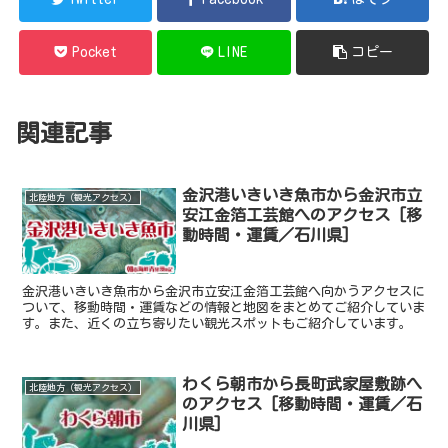
Pocket
LINE
コピー
関連記事
金沢港いきいき魚市から金沢市立
北陸地方（観光アクセス）
安江金箔工芸館へのアクセス [移
動時間・運賃／石川県]
金沢港いきいき魚市から金沢市立安江金箔工芸館へ向かうアクセスに
ついて、移動時間・運賃などの情報と地図をまとめてご紹介していま
す。また、近くの立ち寄りたい観光スポットもご紹介しています。
わくら朝市から長町武家屋敷跡へ
北陸地方（観光アクセス）
のアクセス [移動時間・運賃／石
川県]