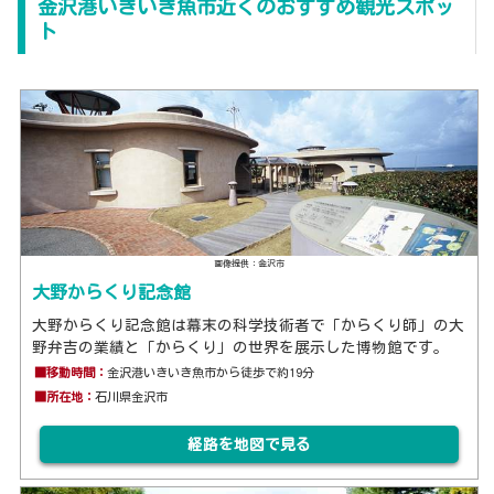
金沢港いきいき魚市近くのおすすめ観光スポッ
ト
画像提供：金沢市
大野からくり記念館
大野からくり記念館は幕末の科学技術者で「からくり師」の大
野弁吉の業績と「からくり」の世界を展示した博物館です。
■移動時間：
金沢港いきいき魚市から徒歩で約19分
■所在地：
石川県金沢市
経路を地図で見る