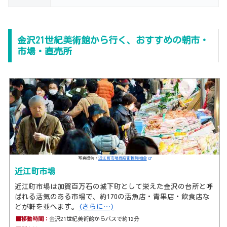
金沢21世紀美術館から行く、おすすめの朝市・
市場・直売所
写真提供：
近江町市場商店街振興組合
近江町市場
近江町市場は加賀百万石の城下町として栄えた金沢の台所と呼
ばれる活気のある市場で、約170の活魚店・青果店・飲食店な
どが軒を並べます。
(さらに…)
■移動時間：
金沢21世紀美術館からバスで約12分