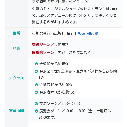
けが話題でぜひ体験したいところ。
併設のミュージアムショップやレストランも魅力的
で、旅のスケジュールには余裕を持ってゆっくりと
滞在するのがおすすめです。
住所
石川県金沢市広坂1丁目2−1
GoogleMap
交流ゾーン
／入館無料
料金
展覧会ゾーン
／内容・時期で異なる
金沢駅から約15分
金沢２１世紀美術館・兼六園バス停から徒歩約
1分
アクセス
金沢西ICから約20分
金沢森本ICから約15分
交流ゾーン／9:00～22:00
営業時間
展覧会ゾーン／10:00～18:00（金・土曜日は
20:00まで）