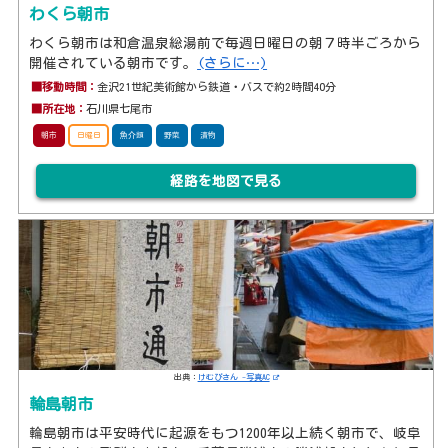
わくら朝市
わくら朝市は和倉温泉総湯前で毎週日曜日の朝７時半ごろから
開催されている朝市です。
(さらに…)
■移動時間：
金沢21世紀美術館から鉄道・バスで約2時間40分
■所在地：
石川県七尾市
朝市
日曜日
魚介類
野菜
漬物
経路を地図で見る
出典：
けむぴさん -写真AC
輪島朝市
輪島朝市は平安時代に起源をもつ1200年以上続く朝市で、岐阜