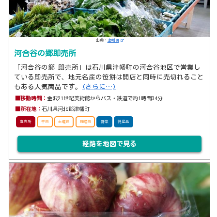
出典：
津幡町
河合谷の郷即売所
「河合谷の郷 即売所」は石川県津幡町の河合谷地区で営業し
ている即売所で、地元名産の笹餅は開店と同時に売切れること
もある人気商品です。
(さらに…)
■移動時間：
金沢21世紀美術館からバス・鉄道で約1時間34分
■所在地：
石川県河北郡津幡町
直売所
平日
土曜日
日曜日
野菜
特産品
経路を地図で見る