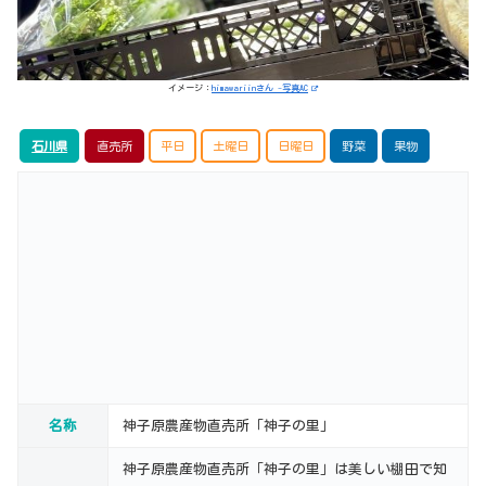
イメージ：
himawariinさん -写真AC
石川県
直売所
平日
土曜日
日曜日
野菜
果物
名称
神子原農産物直売所「神子の里」
神子原農産物直売所「神子の里」は美しい棚田で知