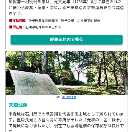
加賀藩十村役岡部家は、元文元年（1736年）8月に築造された
と伝わる麦藁・稲藁・茅による三重構造の茅葺屋根をもつ建造
物です。
■移動時間：
神子原農産物直売所「神子の里」から車で約15分
■所在地：
石川県羽咋郡宝達志水町
経路を地図で見る
出典：
はじまるまち
末森城跡
末森城は石川県での戦国期を代表する山城として知られていま
す。豊臣氏滅亡の翌々月に幕府が出した「元和の一国一城令」
で廃城になりましたが、現在でも城跡遺構の保存状態は良好で
す。