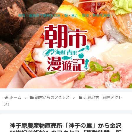
朝市・直売所で新鮮なお魚・蟹・魚介・野菜・果物を満喫！
ホーム
朝市からのアクセス
北陸地方（観光アクセ
ス）
神子原農産物直売所「神子の里」から金沢