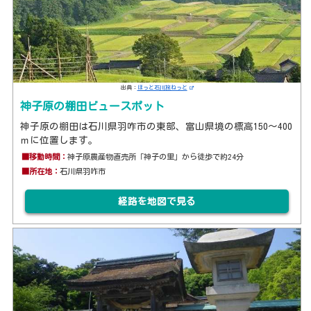
出典：
ほっと石川旅ねっと
神子原の棚田ビュースポット
神子原の棚田は石川県羽咋市の東部、富山県境の標高150～400
ｍに位置します。
■移動時間：
神子原農産物直売所「神子の里」から徒歩で約24分
■所在地：
石川県羽咋市
経路を地図で見る