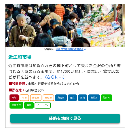
写真提供：
近江町市場商店街振興組合
近江町市場
近江町市場は加賀百万石の城下町として栄えた金沢の台所と呼
ばれる活気のある市場で、約170の活魚店・青果店・飲食店な
どが軒を並べます。
(さらに…)
■移動時間：
金沢21世紀美術館からバスで約12分
■所在地：
石川県金沢市
市場
平日
土曜日
日曜日
魚介類
野菜
果物
土産品
海鮮丼
海鮮焼き
寿司
イートイン
経路を地図で見る