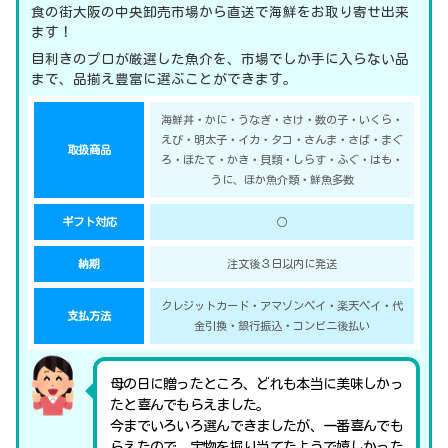
食の街大阪の中央卸売市場から直送で海鮮をお取り寄せ出来
ます！
目利きのプロが厳選した魚介を、市場でしか手に入らない品
まで、品揃え豊富に選ぶことができます。
海鮮丼・かに・うなぎ・さけ・数の子・いくら・
えび・明太子・イカ・タコ・さんま・さば・まぐ
取扱商品
ろ・ほたて・かき・貝類・しらす・ふぐ・はも・
うに、ほか魚介類・鮮魚多数
ギフト対応
○
納期
注文後３日以内に発送
クレジットカード・アマゾンペイ・楽天ペイ・代
支払方法
金引換・銀行振込・コンビニ後払い
母の日に贈ったところ、どれも本当に美味しかっ
たと喜んでもらえました。
今までいろいろ選んできましたが、一番喜んでも
らえたので、宝物を掘り当てたようで嬉しかった