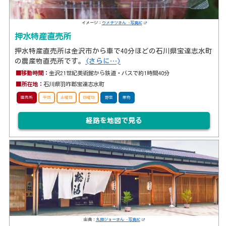
イメージ：
ウメテツさん -写真AC
押水特産直売所
押水特産直売所は金沢市から車で40分ほどの石川県宝達志水町
の農産物直売所です。
(さらに…)
■移動時間：
金沢21世紀美術館から鉄道・バスで約1時間40分
■所在地：
石川県羽咋郡宝達志水町
直売所
平日
土曜日
日曜日
野菜
果物
経路を地図で見る
出典：
丸岡ジョーさん -写真AC