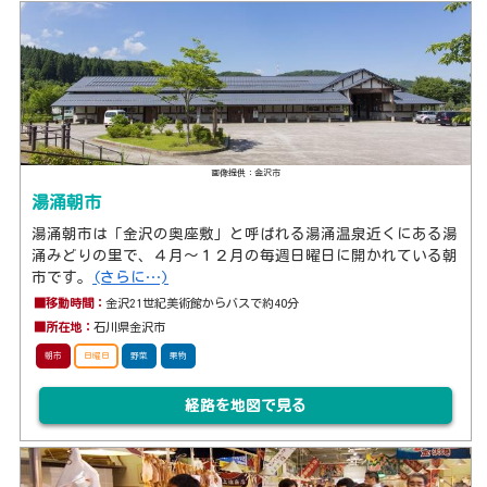
画像提供：金沢市
湯涌朝市
湯涌朝市は「金沢の奥座敷」と呼ばれる湯涌温泉近くにある湯
涌みどりの里で、４月～１２月の毎週日曜日に開かれている朝
市です。
(さらに…)
■移動時間：
金沢21世紀美術館からバスで約40分
■所在地：
石川県金沢市
朝市
日曜日
野菜
果物
経路を地図で見る