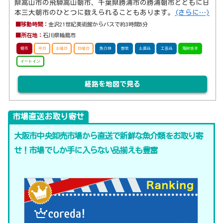
県高山市の飛騨高山朝市、千葉県勝浦市の勝浦朝市とともに日
本三大朝市のひとつに数えられることもあります。
(さらに…)
■移動時間：
金沢21世紀美術館からバスで約3時間5分
■所在地：
石川県輪島市
朝市
平日
土曜日
日曜日
魚介類
野菜
土産品
工芸品
海鮮焼き
イートイン
経路を地図で見る
市場直送お取り寄せ
大阪市中央卸売市場から直送で新鮮な魚介類をお取り寄
せ！市場でしか手に入らない品揃えも豊富