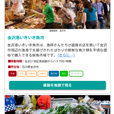
画像提供：金沢市
金沢港いきいき魚市
金沢港いきいき魚市は、漁師さんたちが直接お店を開いて金沢
市周辺の漁港で水揚げされたばかりの新鮮な魚介類を手頃な価
格で購入できる鮮魚市場です。
(さらに…)
■移動時間：
金沢21世紀美術館からバスで約1時間
■所在地：
石川県金沢市
市場
平日
土曜日
日曜日
魚介類
寿司
イートイン
経路を地図で見る