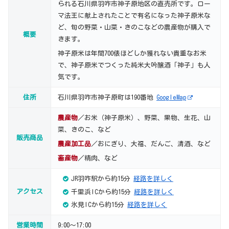
られる石川県羽咋市神子原地区の直売所です。ロー
マ法王に献上されたことで有名になった神子原米な
ど、旬の野菜・山菜・きのこなどの農産物が購入で
概要
きます。
神子原米は年間700俵ほどしか獲れない貴重なお米
で、神子原米でつくった純米大吟醸酒「神子」も人
気です。
住所
石川県羽咋市神子原町は190番地
GoogleMap
農産物
／お米（神子原米）、野菜、果物、生花、山
菜、きのこ、など
販売商品
農産加工品
／おにぎり、大福、だんご、清酒、など
畜産物
／精肉、など
JR羽咋駅から約15分
経路を詳しく
アクセス
千里浜ICから約15分
経路を詳しく
氷見ICから約15分
経路を詳しく
営業時間
9:00～17:00