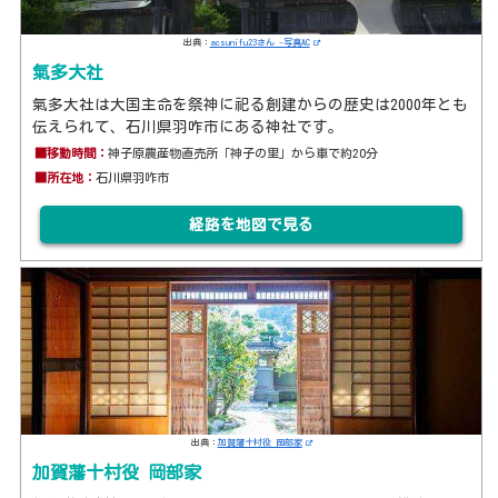
出典：
acsunifu23さん -写真AC
氣多大社
氣多大社は大国主命を祭神に祀る創建からの歴史は2000年とも
伝えられて、石川県羽咋市にある神社です。
■移動時間：
神子原農産物直売所「神子の里」から車で約20分
■所在地：
石川県羽咋市
経路を地図で見る
出典：
加賀藩十村役 岡部家
加賀藩十村役 岡部家