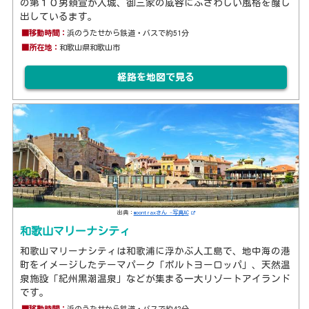
の第１０男頼宣が入城、御三家の威容にふさわしい風格を醸し
出しているます。
■移動時間：
浜のうたせから鉄道・バスで約51分
■所在地：
和歌山県和歌山市
経路を地図で見る
出典：
moontraxさん -写真AC
和歌山マリーナシティ
和歌山マリーナシティは和歌浦に浮かぶ人工島で、地中海の港
町をイメージしたテーマパーク「ポルトヨーロッパ」、天然温
泉施設「紀州黒潮温泉」などが集まる一大リゾートアイランド
です。
■移動時間：
浜のうたせから鉄道・バスで約42分