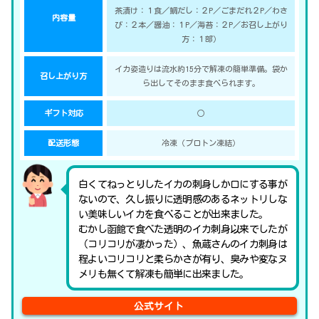
茶漬け：１食／鯛だし：２P／ごまだれ２P／わさ
内容量
び：２本／醤油：１P／海苔：２P／お召し上がり
方：１部）
イカ姿造りは流水約15分で解凍の簡単準備。袋か
召し上がり方
ら出してそのまま食べられます。
ギフト対応
○
配送形態
冷凍（プロトン凍結）
白くてねっとりしたイカの刺身しか口にする事が
ないので、久し振りに透明感のあるネットリしな
い美味しいイカを食べることが出来ました。
むかし函館で食べた透明のイカ刺身以来でしたが
（コリコリが凄かった）、魚蔵さんのイカ刺身は
程よいコリコリと柔らかさが有り、臭みや変なヌ
メリも無くて解凍も簡単に出来ました。
公式サイト