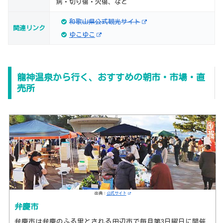
病・切り傷・火傷、など
和歌山県公式観光サイト
関連リンク
ゆこゆこ
龍神温泉から行く、おすすめの朝市・市場・直
売所
出典：
公式サイト
弁慶市
弁慶市は弁慶のふる里とされる田辺市で毎月第3日曜日に開催