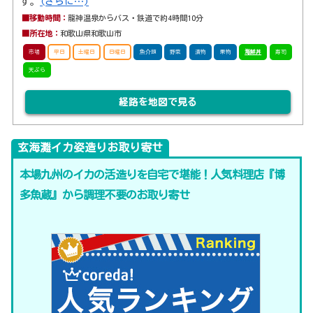
す。
(さらに…)
■移動時間：
龍神温泉からバス・鉄道で約4時間10分
■所在地：
和歌山県和歌山市
市場
平日
土曜日
日曜日
魚介類
野菜
漬物
果物
海鮮丼
寿司
天ぷら
経路を地図で見る
玄海灘イカ姿造りお取り寄せ
本場九州のイカの活造りを自宅で堪能！人気料理店『博
多魚蔵』から調理不要のお取り寄せ