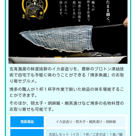
玄海灘産の鮮度抜群のイカ姿造りを、最新のプロトン凍結技
術で自宅でも手軽に味わうことができる「博多魚蔵」のお取
り寄せグルメ。
博多の職人が１杯１杯手作業で捌いた絶品の味を堪能するこ
とができます。
そのほか、明太子・胡麻鯖・鯛茶漬けなど博多の名物料理の
お取り寄せも可能です。
取扱商品
イカ姿造り・明太子・鯛茶漬け・胡麻鯖
お試しセット（イカ：１杯／ごまさば：１食／鯛