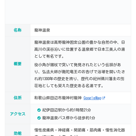
名称
龍神温泉
龍神温泉は高野龍神国定公園の豊かな自然の中、日
高川の渓谷沿いに位置する温泉郷で日本三美人の湯
として有名です。
概要
役小角が錫杖で突いて発見されたという伝説があ
り、弘法大師が難陀竜王のお告げで浴場を開いたさ
れ約1300年の歴史を誇り、歴代の紀州徳川藩主の別
荘地としても栄えた歴史ある名湯です。
住所
和歌山県田辺市龍神村龍神
GoogleMap
紀伊田辺駅から約1時間21分
アクセス
龍神温泉バス停から徒歩約1分
慢性皮膚病・神経痛・関節痛・筋肉痛・慢性消化器
効能