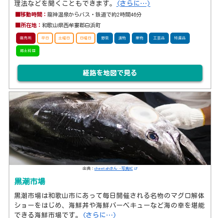
理法などを聞くこともできます。
(さらに…)
■移動時間：
龍神温泉からバス・鉄道で約2時間46分
■所在地：
和歌山県西牟婁郡白浜町
直売所
平日
土曜日
日曜日
野菜
漬物
果物
工芸品
特産品
郷土料理
経路を地図で見る
出典：
cheetahさん -写真AC
黒潮市場
黒潮市場は和歌山市にあって毎日開催される名物のマグロ解体
ショーをはじめ、海鮮丼や海鮮バーベキューなど海の幸を堪能
できる海鮮市場です。
(さらに…)