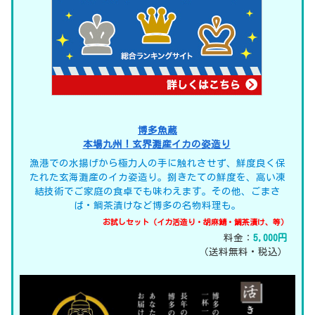
博多魚蔵
本場九州！玄界灘産イカの姿造り
漁港での水揚げから極力人の手に触れさせず、鮮度良く保
たれた玄海灘産のイカ姿造り。捌きたての鮮度を、高い凍
結技術でご家庭の食卓でも味わえます。その他、ごまさ
ば・鯛茶漬けなど博多の名物料理も。
お試しセット（イカ活造り・胡麻鯖・鯛茶漬け、等）
料金：
5,000円
（送料無料・税込）