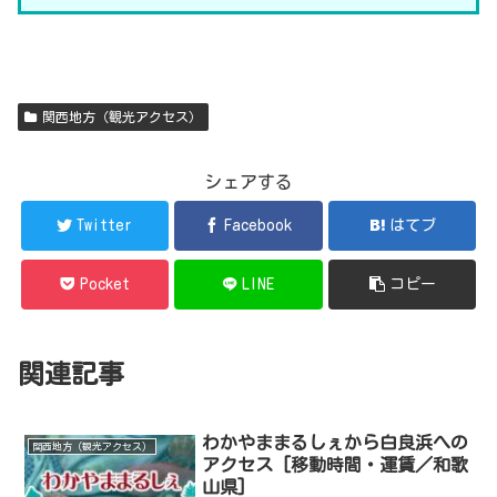
関西地方（観光アクセス）
シェアする
Twitter
Facebook
はてブ
Pocket
LINE
コピー
関連記事
わかやままるしぇから白良浜への
関西地方（観光アクセス）
アクセス [移動時間・運賃／和歌
山県]