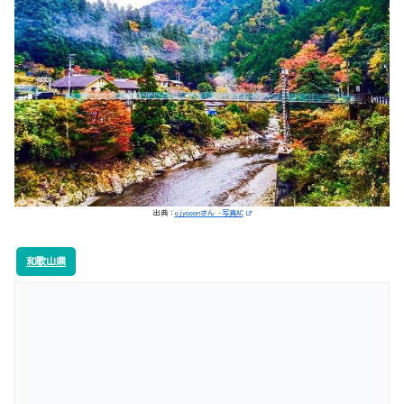
出典：
ojyooonさん -写真AC
和歌山県