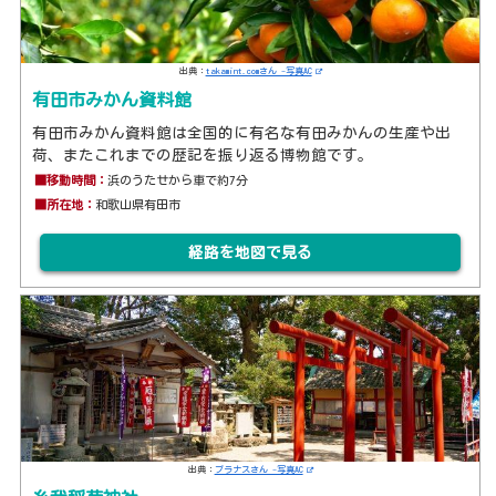
出典：
takamint.comさん -写真AC
有田市みかん資料館
有田市みかん資料館は全国的に有名な有田みかんの生産や出
荷、またこれまでの歴記を振り返る博物館です。
■移動時間：
浜のうたせから車で約7分
■所在地：
和歌山県有田市
経路を地図で見る
出典：
プラナスさん -写真AC