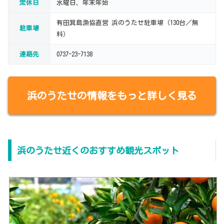
定休日
水曜日、年末年始
有田箕島漁協直営 浜のうたせ駐車場（130台／無
駐車場
料）
連絡先
0737-23-7138
浜のうたせの情報をもっと詳しく見る
浜のうたせ近くのおすすめ観光スポット