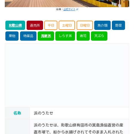
出典：
公式サイト
和歌山県
直売所
平日
土曜日
日曜日
魚介類
野菜
果物
特産品
海鮮丼
しらす丼
寿司
天ぷら
名称
浜のうたせ
浜のうたせは、和歌山県有田市の箕島漁協直営の産
直市場で、船から水揚げされてそのまま入札された