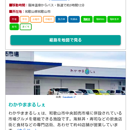
■移動時間：
龍神温泉からバス・鉄道で約3時間12分
■所在地：
和歌山県和歌山市
市場
平日
土曜日
日曜日
魚介類
特産品
海鮮丼
海鮮BBQ
海鮮焼き
寿司
まぐろ
経路を地図で見る
出典：
Facebook
わかやままるしぇ
わかやままるしぇは、和歌山市中央卸売市場に併設されている
市場グルメを堪能できる施設です。海鮮丼・寿司などの飲食店
街と食材などの専門店街、あわせて約40店舗が営業していま