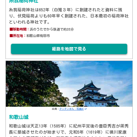
糸我稲荷神社
糸我稲荷神社は652年（白雉３年）に創建されたと資料に残
り、伏見稲荷よりも60年早く創建された、日本最初の稲荷神社
といわれる神社です。
■移動時間：
浜のうたせから鉄道で約35分
■所在地：
和歌山県有田市
経路を地図で見る
出典：
タッタンさん -写真AC
和歌山城
和歌山城は天正13年（1585年）に紀州平定後の豊臣秀吉が弟秀
長に築城させたのが始まりで、元和5年（1619年）に徳川家康