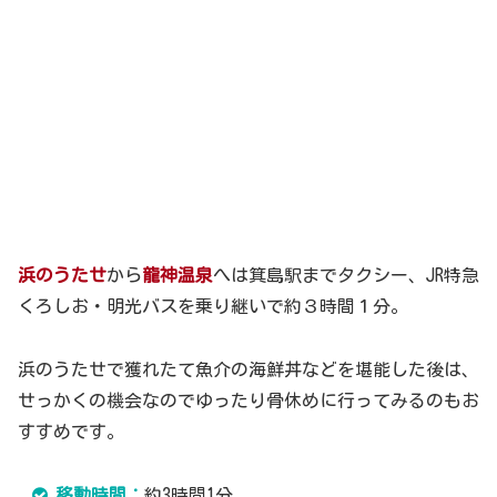
浜のうたせ
から
龍神温泉
へは箕島駅までタクシー、JR特急
くろしお・明光バスを乗り継いで約３時間１分。
浜のうたせで獲れたて魚介の海鮮丼などを堪能した後は、
せっかくの機会なのでゆったり骨休めに行ってみるのもお
すすめです。
移動時間：
約3時間1分