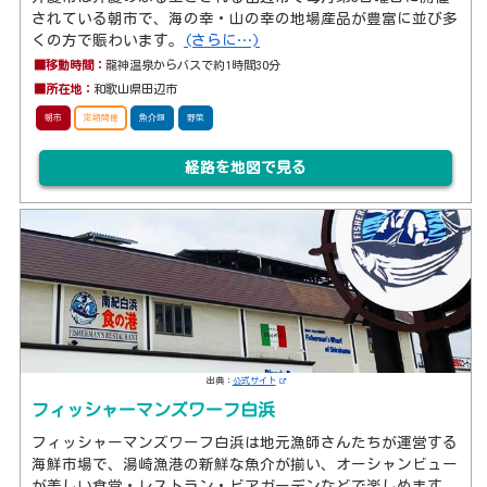
されている朝市で、海の幸・山の幸の地場産品が豊富に並び多
くの方で賑わいます。
(さらに…)
■移動時間：
龍神温泉からバスで約1時間30分
■所在地：
和歌山県田辺市
朝市
定期開催
魚介類
野菜
経路を地図で見る
出典：
公式サイト
フィッシャーマンズワーフ白浜
フィッシャーマンズワーフ白浜は地元漁師さんたちが運営する
海鮮市場で、湯崎漁港の新鮮な魚介が揃い、オーシャンビュー
が美しい食堂・レストラン・ビアガーデンなどで楽しめます。