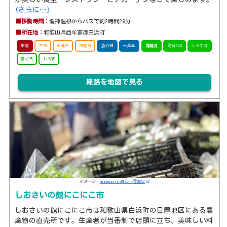
(さらに…)
■移動時間：
龍神温泉からバスで約2時間29分
■所在地：
和歌山県西牟婁郡白浜町
市場
平日
土曜日
日曜日
魚介類
土産品
海鮮丼
海鮮BBQ
しらす丼
まぐろ
しらす
経路を地図で見る
イメージ：
himawariinさん -写真AC
しおさいの館にこにこ市
しおさいの館にこにこ市は和歌山県白浜町の日置地区にある農
産物の直売所です。生産者が当番制で店頭に立ち、美味しい料