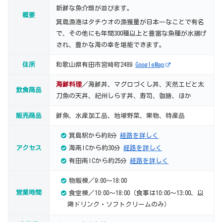
新鮮な魚介類が並びます。
概要
箕島漁港はタチウオの漁獲量が日本一なことで有名
で、その他にも年間300種以上と豊富な魚種が水揚げ
され、豊かな海の幸を堪能できます。
住所
和歌山県有田市宮崎町2489
GoogleMap
海鮮料理
／海鮮丼、マグロづくし丼、天然エビと太
飲食商品
刀魚の天丼、紀州しらす丼、寿司、御膳、ほか
販売商品
鮮魚、水産加工品、地場野菜、果物、特産品
箕島駅から約8分
経路を詳しく
アクセス
海南ICから約30分
経路を詳しく
有田南ICから約25分
経路を詳しく
物販棟／9:00～18:00
営業時間
食堂棟／10:00～18:00（食事は10:00～13:00、以
降ドリンク・ソフトクリームのみ）