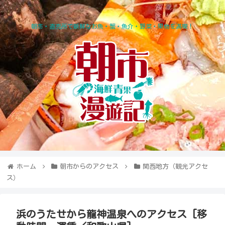
朝市・直売所で新鮮なお魚・蟹・魚介・野菜・果物を満喫！
ホーム
朝市からのアクセス
関西地方（観光アクセ
ス）
浜のうたせから龍神温泉へのアクセス [移