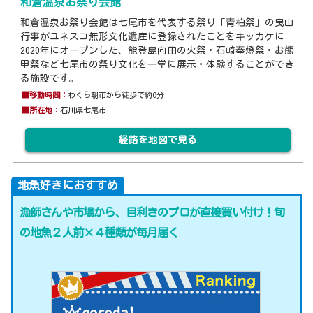
和倉温泉お祭り会館
和倉温泉お祭り会館は七尾市を代表する祭り「青柏祭」の曳山
行事がユネスコ無形文化遺産に登録されたことをキッカケに
2020年にオープンした、能登島向田の火祭・石崎奉燈祭・お熊
甲祭など七尾市の祭り文化を一堂に展示・体験することができ
る施設です。
■移動時間：
わくら朝市から徒歩で約6分
■所在地：
石川県七尾市
経路を地図で見る
地魚好きにおすすめ
漁師さんや市場から、目利きのプロが直接買い付け！旬
の地魚２人前×４種類が毎月届く