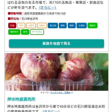
ばれる活気のある市場で、約170の活魚店・青果店・飲食店な
どが軒を並べます。
(さらに…)
■移動時間：
長町武家屋敷跡から徒歩で約16分
■所在地：
石川県金沢市
市場
平日
土曜日
日曜日
魚介類
野菜
果物
土産品
海鮮丼
海鮮焼き
寿司
イートイン
経路を地図で見る
イメージ：
ウメテツさん -写真AC
押水特産直売所
押水特産直売所は金沢市から車で40分ほどの石川県宝達志水町
の農産物直売所です。
(さらに…)