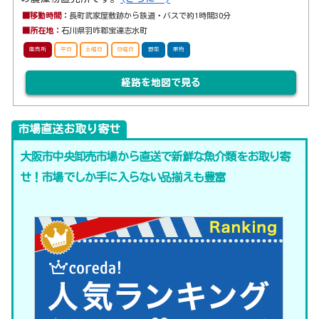
■移動時間：
長町武家屋敷跡から鉄道・バスで約1時間30分
■所在地：
石川県羽咋郡宝達志水町
直売所
平日
土曜日
日曜日
野菜
果物
経路を地図で見る
市場直送お取り寄せ
大阪市中央卸売市場から直送で新鮮な魚介類をお取り寄
せ！市場でしか手に入らない品揃えも豊富