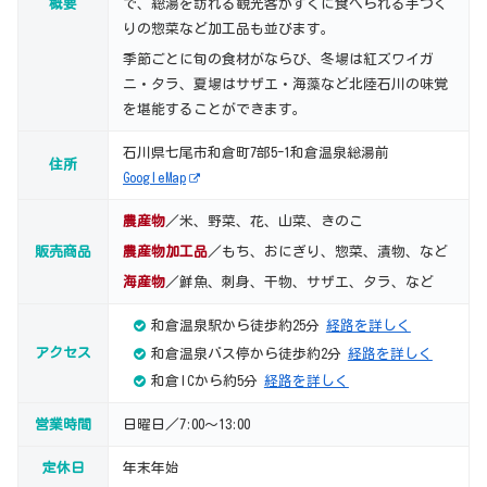
概要
で、総湯を訪れる観光客がすぐに食べられる手づく
りの惣菜など加工品も並びます。
季節ごとに旬の食材がならび、冬場は紅ズワイガ
ニ・タラ、夏場はサザエ・海藻など北陸石川の味覚
を堪能することができます。
石川県七尾市和倉町7部5-1和倉温泉総湯前
住所
GoogleMap
農産物
／米、野菜、花、山菜、きのこ
販売商品
農産物加工品
／もち、おにぎり、惣菜、漬物、など
海産物
／鮮魚、刺身、干物、サザエ、タラ、など
和倉温泉駅から徒歩約25分
経路を詳しく
アクセス
和倉温泉バス停から徒歩約2分
経路を詳しく
和倉ICから約5分
経路を詳しく
営業時間
日曜日／7:00～13:00
定休日
年末年始