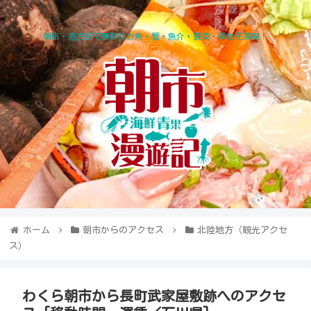
朝市・直売所で新鮮なお魚・蟹・魚介・野菜・果物を満喫！
ホーム
朝市からのアクセス
北陸地方（観光アクセ
ス）
わくら朝市から長町武家屋敷跡へのアクセ