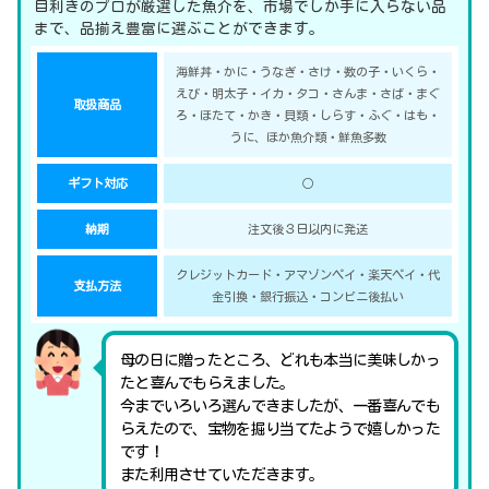
目利きのプロが厳選した魚介を、市場でしか手に入らない品
まで、品揃え豊富に選ぶことができます。
海鮮丼・かに・うなぎ・さけ・数の子・いくら・
えび・明太子・イカ・タコ・さんま・さば・まぐ
取扱商品
ろ・ほたて・かき・貝類・しらす・ふぐ・はも・
うに、ほか魚介類・鮮魚多数
ギフト対応
○
納期
注文後３日以内に発送
クレジットカード・アマゾンペイ・楽天ペイ・代
支払方法
金引換・銀行振込・コンビニ後払い
母の日に贈ったところ、どれも本当に美味しかっ
たと喜んでもらえました。
今までいろいろ選んできましたが、一番喜んでも
らえたので、宝物を掘り当てたようで嬉しかった
です！
また利用させていただきます。