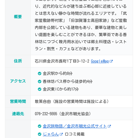
り、近代的なビルが建ち並ぶ都心部に近接している
とは思えない静かな時間が流れるエリアです。「武
概要
家屋敷跡野村家」「旧加賀藩士高田家跡」など屋敷
内部を公開している建物もあり、豪華な建物と美し
い庭園を楽しむことができるほか、繁華街である香
林坊につづく鞍月用水沿いでは郷土料理店・レスト
ラン・割烹・カフェなどがあります。
住所
石川県金沢市長町1丁目3−12−2
GoogleMap
金沢駅から約8分
アクセス
香林坊バス停から徒歩約4分
金沢東ICから約17分
営業時間
散策自由（施設の営業時間は施設による）
連絡先
076-232-5555（金沢市観光協会）
金沢旅物語／金沢市観光公式サイト
じゃらん
口コミ掲載