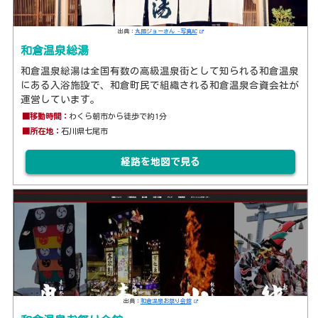
出典：
丸岡ジョーさん -写真AC
和倉温泉総湯
和倉温泉総湯は全国有数の高級温泉街として知られる和倉温泉
にある入浴施設で、和倉町民で組織される和倉温泉合資会社が
運営しています。
■移動時間：
わくら朝市から徒歩で約1分
■所在地：
石川県七尾市
経路を地図で見る
出典：
和倉温泉お祭り会館