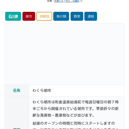
出典：
丸岡ジョーさん -写真AC
石川県
朝市
日曜日
魚介類
野菜
漬物
名称
わくら朝市
わくら朝市は和倉温泉総湯前で毎週日曜日の朝７時
半ごろから開催されている朝市です。季節折々の新
鮮な海産物・農産物などが並びます。
総湯のオープンの時間と同時にスタートしますの