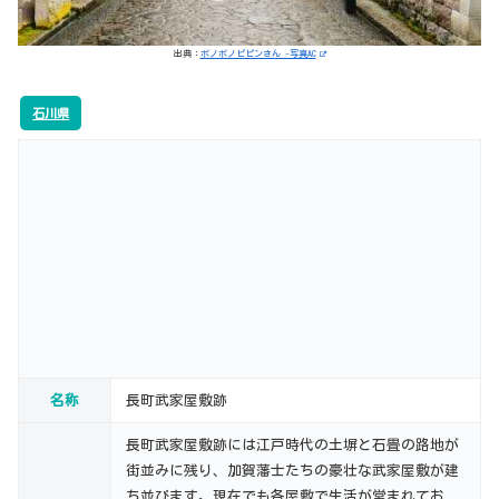
出典：
ポノポノピピンさん -写真AC
石川県
名称
長町武家屋敷跡
長町武家屋敷跡には江戸時代の土塀と石畳の路地が
街並みに残り、加賀藩士たちの豪壮な武家屋敷が建
ち並びます。現在でも各屋敷で生活が営まれてお