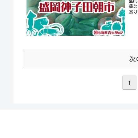
盛岡
賃な
寄り
次
1