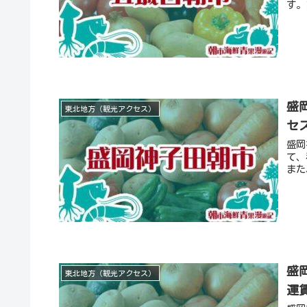
す。
盛
東北地方（観光アクセス）
セ
盛岡
て、
また
盛
東北地方（観光アクセス）
運