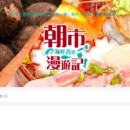
朝市・直売所で新鮮なお魚・蟹・魚介・野菜・果物を満喫！
セス）