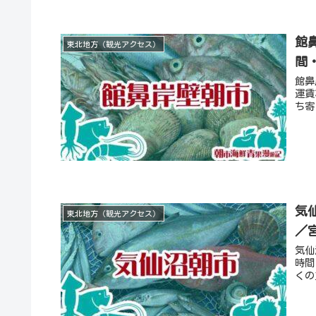
館
東北地方（観光アクセス）
間
館鼻
運賃
ち寄
気
東北地方（観光アクセス）
／
気仙
時間
くの