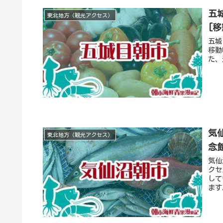
五
東北地方（観光アクセス）
[
五城
移動
た、
気
東北地方（観光アクセス）
念
気仙
クセ
して
ます