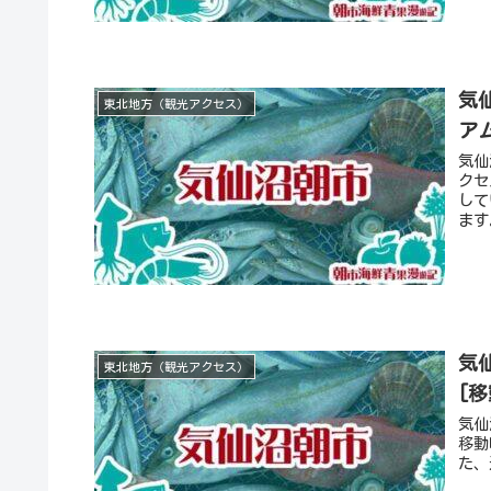
気
東北地方（観光アクセス）
ア
気仙
クセ
して
ます
気
東北地方（観光アクセス）
[
気仙
移動
た、