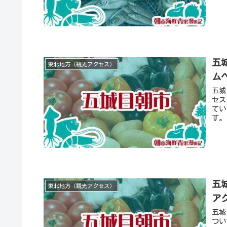
五
東北地方（観光アクセス）
ム
五城
セス
てい
す。
五
東北地方（観光アクセス）
ア
五城
つい