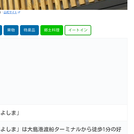
典：
公式サイト
果物
特産品
郷土料理
イートイン
さよしま」
よしま」は大島港渡船ターミナルから徒歩1分の好