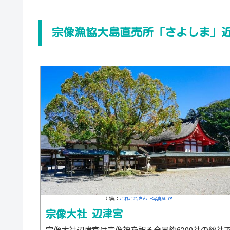
宗像漁協大島直売所「さよしま」
出典：
これこれさん -写真AC
宗像大社 辺津宮