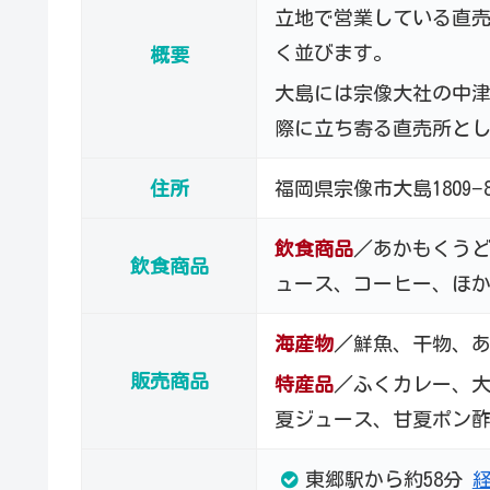
立地で営業している直
く並びます。
概要
大島には宗像大社の中
際に立ち寄る直売所と
住所
福岡県宗像市大島1809−
飲食商品
／あかもくう
飲食商品
ュース、コーヒー、ほ
海産物
／鮮魚、干物、
販売商品
特産品
／ふくカレー、
夏ジュース、甘夏ポン
東郷駅から約58分