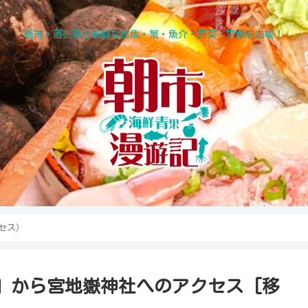
朝市・直売所で新鮮なお魚・蟹・魚介・野菜・果物を満喫！
セス）
」から宮地嶽神社へのアクセス [移