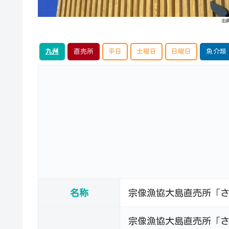
出
九州
直売所
平日
土曜日
日曜日
魚介類
名称
宗像漁協大島直売所「
宗像漁協大島直売所「さ