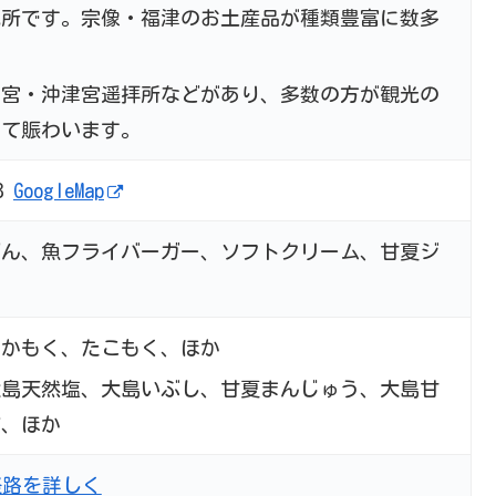
売所です。宗像・福津のお土産品が種類豊富に数多
津宮・沖津宮遥拝所などがあり、多数の方が観光の
して賑わいます。
8
GoogleMap
どん、魚フライバーガー、ソフトクリーム、甘夏ジ
か
あかもく、たこもく、ほか
大島天然塩、大島いぶし、甘夏まんじゅう、大島甘
酢、ほか
経路を詳しく