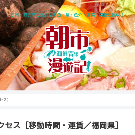
朝市・直売所で新鮮なお魚・蟹・魚介・野菜・果物を満喫！
セス）
セス [移動時間・運賃／福岡県]