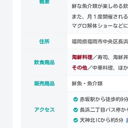
概要
鮮な魚介類が楽しめる
また、月１度開催され
マグロ解体ショーなど
住所
福岡県福岡市中央区長浜
海鮮料理
／寿司、海鮮
飲食商品
その他
／中華料理、ほ
販売商品
鮮魚・魚介類
赤坂駅から徒歩約9
長浜二丁目バス停か
アクセス
天神北ICから約5分