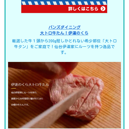
バンズダイニング
大トロ牛たん！伊達のくら
厳選した牛１頭から200g程しかとれない希少部位「大トロ
牛タン」をご家庭で！仙台伊達家にルーツを持つ逸品で
す。