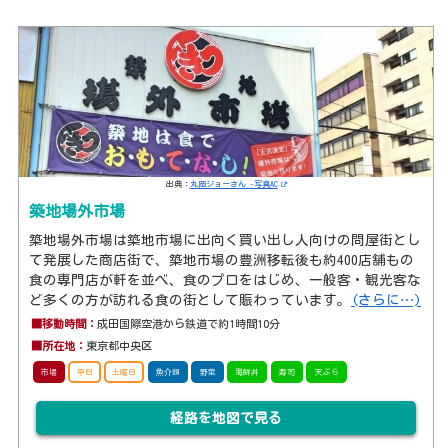
出典：
丸岡ジョーさん -写真AC
築地場外市場
築地場外市場は築地市場に出向く買い出し人向けの問屋街とし
て発展した商店街で、築地市場の豊洲移転後も約400店舗もの
食の専門店が軒を並べ、食のプロをはじめ、一般客・観光客な
ど多くの方が訪れる食の街として賑わっています。
(さらに…)
■移動時間：
成田国際空港から鉄道で約1時間10分
■所在地：
東京都中央区
市場
平日
土曜日
魚介類
野菜
海鮮丼
寿司
天ぷら
経路を地図で見る