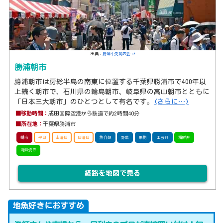
出典：
勝浦中央商店会
勝浦朝市
勝浦朝市は房総半島の南東に位置する千葉県勝浦市で400年以
上続く朝市で、石川県の輪島朝市、岐阜県の高山朝市とともに
「日本三大朝市」のひとつとして有名です。
(さらに…)
■移動時間：
成田国際空港から鉄道で約2時間40分
■所在地：
千葉県勝浦市
朝市
平日
土曜日
日曜日
魚介類
野菜
果物
工芸品
海鮮丼
海鮮焼き
経路を地図で見る
地魚好きにおすすめ