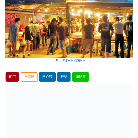
出典：
とちぎさん -写真AC
朝市
日曜日
魚介類
野菜
海鮮丼