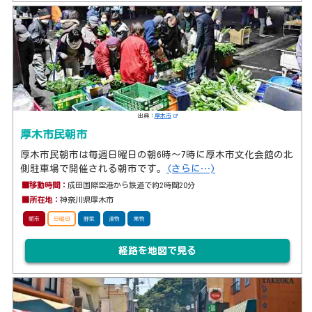
出典：
厚木市
厚木市民朝市
厚木市民朝市は毎週日曜日の朝6時～7時に厚木市文化会館の北
側駐車場で開催される朝市です。
(さらに…)
■移動時間：
成田国際空港から鉄道で約2時間20分
■所在地：
神奈川県厚木市
朝市
日曜日
野菜
漬物
果物
経路を地図で見る