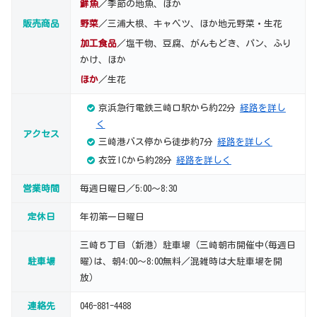
鮮魚
／季節の地魚、ほか
販売商品
野菜
／三浦大根、キャベツ、ほか地元野菜・生花
加工食品
／塩干物、豆腐、がんもどき、パン、ふり
かけ、ほか
ほか
／生花
京浜急行電鉄三崎口駅から約22分
経路を詳し
く
アクセス
三崎港バス停から徒歩約7分
経路を詳しく
衣笠ICから約28分
経路を詳しく
営業時間
毎週日曜日／5:00～8:30
定休日
年初第一日曜日
三崎５丁目（新港）駐車場（三崎朝市開催中(毎週日
駐車場
曜)は、朝4:00～8:00無料／混雑時は大駐車場を開
放）
連絡先
046-881-4488