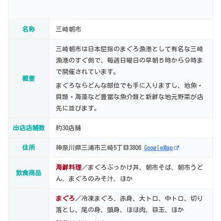
名称
三崎朝市
三崎朝市は日本屈指のまぐろ漁港として有名な三崎
漁港のすぐ側で、毎週日曜日の早朝５時から９時ま
で開催されています。
概要
まぐろならどんな部位でも手に入りますし、地魚・
貝類・海藻など豊富な魚介類と新鮮な地元野菜が店
先に並びます。
出店店舗数
約30店舗
住所
神奈川県三浦市三崎5丁目3806
GoogleMap
海鮮料理
／まぐろぶっかけ丼、朝市そば、朝市うど
飲食商品
ん、まぐろのみそ汁、ほか
まぐろ
／冷凍まぐろ、赤身、大トロ、中トロ、切り
落とし、尾の身、頭身、ほほ肉、目玉、ほか