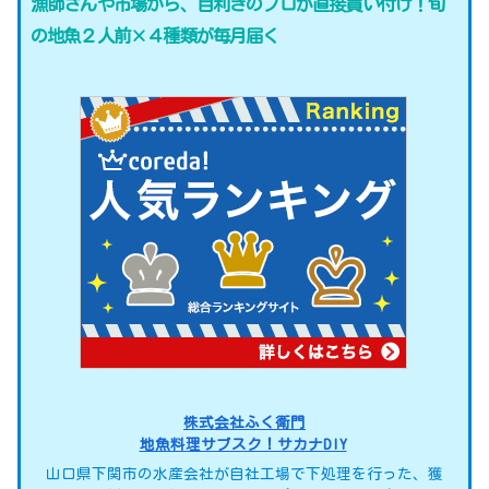
漁師さんや市場から、目利きのプロが直接買い付け！旬
の地魚２人前×４種類が毎月届く
株式会社ふく衛門
地魚料理サブスク！サカナDIY
山口県下関市の水産会社が自社工場で下処理を行った、獲