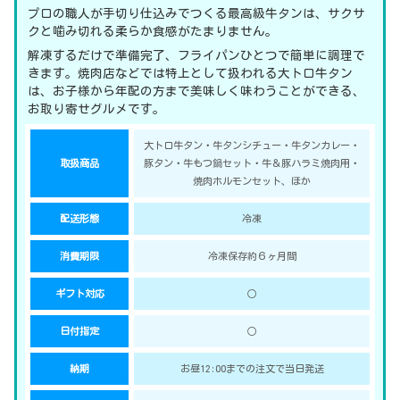
プロの職人が手切り仕込みでつくる最高級牛タンは、サクサ
クと噛み切れる柔らか食感がたまりません。
解凍するだけで準備完了、フライパンひとつで簡単に調理で
きます。焼肉店などでは特上として扱われる大トロ牛タン
は、お子様から年配の方まで美味しく味わうことができる、
お取り寄せグルメです。
大トロ牛タン・牛タンシチュー・牛タンカレー・
取扱商品
豚タン・牛もつ鍋セット・牛＆豚ハラミ焼肉用・
焼肉ホルモンセット、ほか
配送形態
冷凍
消費期限
冷凍保存約６ヶ月間
ギフト対応
○
日付指定
○
納期
お昼12:00までの注文で当日発送