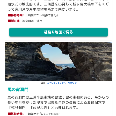
潜水式の観光船です。三崎港を出発して城ヶ島大橋の下をくぐ
って宮川湾の海中展望場所まで向かいます。
■移動時間：
三崎朝市から徒歩で約5分
■所在地：
神奈川県三浦市
経路を地図で見る
出典：
おやじもりもりさん -写真AC
馬の背洞門
馬の背洞門は三浦半島南端の島城ヶ島の南側にある、海からの
長い年月をかけた浸食で出来た自然の造形による海蝕洞穴で
「巡り洞門」「めがね岩」とも呼ばれます。
■移動時間：
三崎朝市からバスで約33分