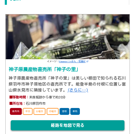
イメージ：
himawariinさん -写真AC
神子原農産物直売所「神子の里」
神子原農産物直売所「神子の里」は美しい棚田で知られる石川
県羽咋市神子原地区の直売所です。能登半島の付根に位置し富
山県氷見市に隣接しています。
(さらに…)
■移動時間：
末森城跡から車で約20分
■所在地：
石川県羽咋市
直売所
平日
土曜日
日曜日
野菜
果物
経路を地図で見る