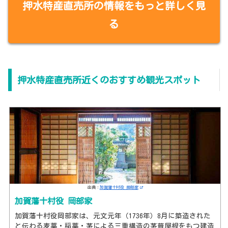
押水特産直売所の情報をもっと詳しく見
る
押水特産直売所近くのおすすめ観光スポット
出典：
加賀藩十村役 岡部家
加賀藩十村役 岡部家
加賀藩十村役岡部家は、元文元年（1736年）8月に築造された
と伝わる麦藁・稲藁・茅による三重構造の茅葺屋根をもつ建造