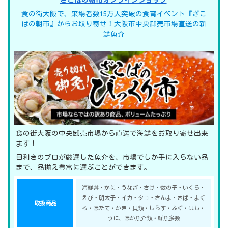
ざこばの朝市オンラインショップ
食の街大阪で、来場者数15万人突破の食育イベント『ざこ
ばの朝市』からお取り寄せ！大阪市中央卸売市場直送の新
鮮魚介
食の街大阪の中央卸売市場から直送で海鮮をお取り寄せ出来
ます！
目利きのプロが厳選した魚介を、市場でしか手に入らない品
まで、品揃え豊富に選ぶことができます。
海鮮丼・かに・うなぎ・さけ・数の子・いくら・
えび・明太子・イカ・タコ・さんま・さば・まぐ
取扱商品
ろ・ほたて・かき・貝類・しらす・ふぐ・はも・
うに、ほか魚介類・鮮魚多数