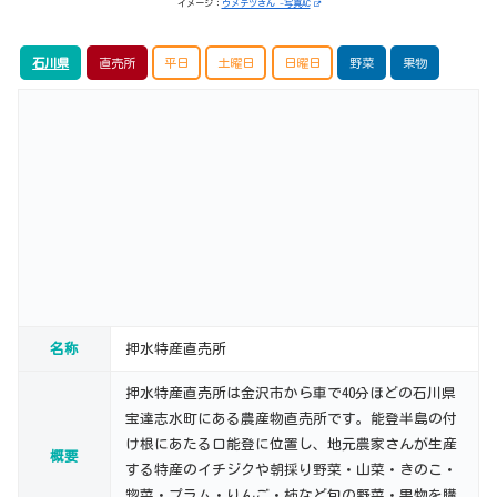
イメージ：
ウメテツさん -写真AC
石川県
直売所
平日
土曜日
日曜日
野菜
果物
名称
押水特産直売所
押水特産直売所は金沢市から車で40分ほどの石川県
宝達志水町にある農産物直売所です。能登半島の付
け根にあたる口能登に位置し、地元農家さんが生産
概要
する特産のイチジクや朝採り野菜・山菜・きのこ・
惣菜・プラム・りんご・柿など旬の野菜・果物を購