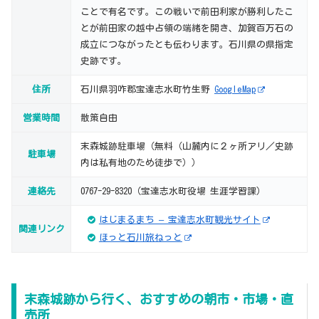
ことで有名です。この戦いで前田利家が勝利したこ
とが前田家の越中占領の端緒を開き、加賀百万石の
成立につながったとも伝わります。石川県の県指定
史跡です。
住所
石川県羽咋郡宝達志水町竹生野
GoogleMap
営業時間
散策自由
末森城跡駐車場（無料（山麓内に２ヶ所アリ／史跡
駐車場
内は私有地のため徒歩で））
連絡先
0767-29-8320（宝達志水町役場 生涯学習課）
はじまるまち – 宝達志水町観光サイト
関連リンク
ほっと石川旅ねっと
末森城跡から行く、おすすめの朝市・市場・直
売所