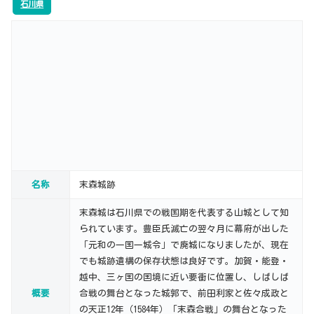
石川県
名称
末森城跡
末森城は石川県での戦国期を代表する山城として知
られています。豊臣氏滅亡の翌々月に幕府が出した
「元和の一国一城令」で廃城になりましたが、現在
でも城跡遺構の保存状態は良好です。加賀・能登・
越中、三ヶ国の国境に近い要衝に位置し、しばしば
概要
合戦の舞台となった城郭で、前田利家と佐々成政と
の天正12年（1584年）「末森合戦」の舞台となった