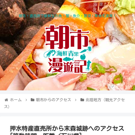
朝市・直売所で新鮮なお魚・蟹・魚介・野菜・果物を満喫！
ホーム
朝市からのアクセス
北陸地方（観光アクセ
ス）
押水特産直売所から末森城跡へのアクセス