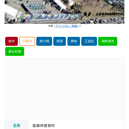
出典：
ダフメイさん -写真AC
朝市
日曜日
魚介類
野菜
果物
工芸品
海鮮焼き
郷土料理
名称
館鼻岸壁朝市