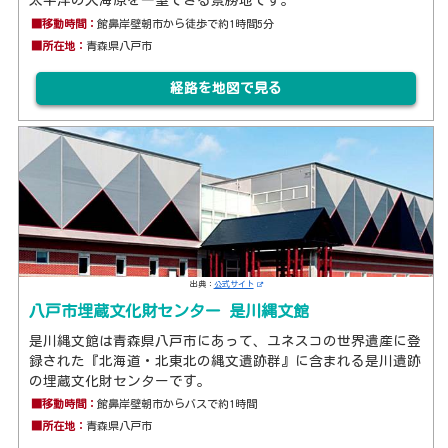
太平洋の大海原を一望できる景勝地です。
■移動時間：
館鼻岸壁朝市から徒歩で約1時間5分
■所在地：
青森県八戸市
経路を地図で見る
出典：
公式サイト
八戸市埋蔵文化財センター 是川縄文館
是川縄文館は青森県八戸市にあって、ユネスコの世界遺産に登
録された『北海道・北東北の縄文遺跡群』に含まれる是川遺跡
の埋蔵文化財センターです。
■移動時間：
館鼻岸壁朝市からバスで約1時間
■所在地：
青森県八戸市