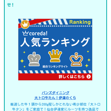
せ！
バンズダイニング
大トロ牛たん！伊達のくら
厳選した牛１頭から200g程しかとれない希少部位「大トロ
牛タン」をご家庭で！仙台伊達家にルーツを持つ逸品で