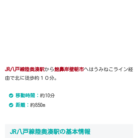
JR八戸線陸奥湊駅
から
館鼻岸壁朝市
へはうみねこライン経
由で北に徒歩約１０分。
移動時間：
約10分
距離：
約850m
JR八戸線陸奥湊駅の基本情報