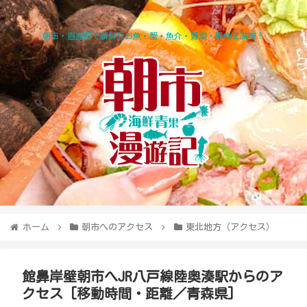
朝市・直売所で新鮮なお魚・蟹・魚介・野菜・果物を満喫！
ホーム
朝市へのアクセス
東北地方（アクセス）
館鼻岸壁朝市へJR八戸線陸奥湊駅からのア
クセス [移動時間・距離／青森県]