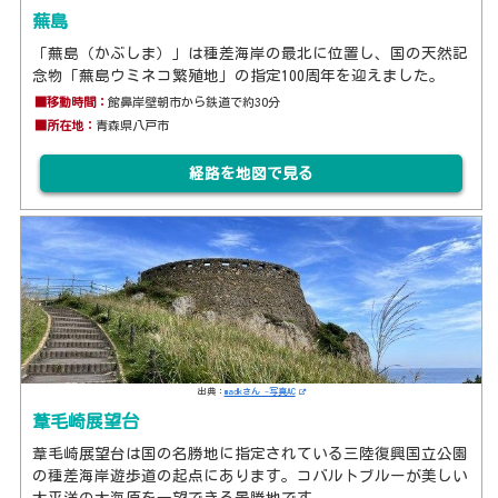
蕪島
「蕪島（かぶしま）」は種差海岸の最北に位置し、国の天然記
念物「蕪島ウミネコ繁殖地」の指定100周年を迎えました。
■移動時間：
館鼻岸壁朝市から鉄道で約30分
■所在地：
青森県八戸市
経路を地図で見る
出典：
madkさん -写真AC
葦毛崎展望台
葦毛崎展望台は国の名勝地に指定されている三陸復興国立公園
の種差海岸遊歩道の起点にあります。コバルトブルーが美しい