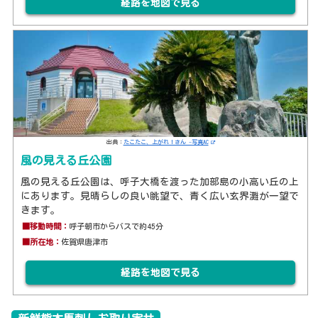
経路を地図で見る
出典：
たこたこ、上がれ！さん -写真AC
風の見える丘公園
風の見える丘公園は、呼子大橋を渡った加部島の小高い丘の上
にあります。見晴らしの良い眺望で、青く広い玄界灘が一望で
きます。
■移動時間：
呼子朝市からバスで約45分
■所在地：
佐賀県唐津市
経路を地図で見る