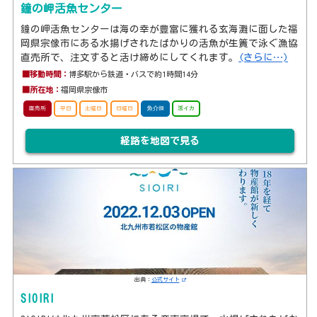
鐘の岬活魚センター
鐘の岬活魚センターは海の幸が豊富に獲れる玄海灘に面した福
岡県宗像市にある水揚げされたばかりの活魚が生簀で泳ぐ漁協
直売所で、注文すると活け締めにしてくれます。
(さらに…)
■移動時間：
博多駅から鉄道・バスで約1時間14分
■所在地：
福岡県宗像市
直売所
平日
土曜日
日曜日
魚介類
活イカ
経路を地図で見る
出典：
公式サイト
SIOIRI