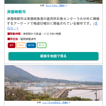
出典：
みっくうさん -写真AC
津屋崎朝市
津屋崎朝市は津屋崎漁港の直売所お魚センターうみがめに隣接
するアーケードで毎週日曜日に開催されている朝市です。
(さ
らに…)
■移動時間：
博多駅から鉄道・バスで約1時間
■所在地：
福岡県福津市
朝市
日曜日
魚介類
活イカ
経路を地図で見る
出典：
しょーちゃんKSDさん -写真AC