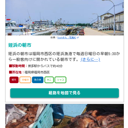
出典：
Yoshさん -写真AC
姪浜の朝市
姪浜の朝市は福岡市西区の姪浜漁港で毎週日曜日の早朝5:30か
ら一般客向けに開かれている朝市です。
(さらに…)
■移動時間：
博多駅からバスで約40分
■所在地：
福岡県福岡市西区
朝市
日曜日
魚介類
カニ
シャコ
経路を地図で見る