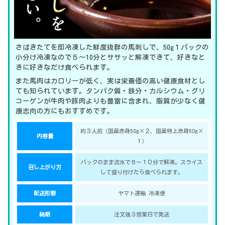
さばきたてを即冷凍した鮮度抜群の馬刺しで、50g１パックの
小分け冷凍なので５～10分とササッと解凍できて、好きなと
きに好きなだけ食べられます。
また馬肉はカロリーが低く、実は栄養価の高い健康食材とし
ても知られています。タンパク質・鉄分・カルシウム・グリ
コーゲンが牛肉や豚肉よりも豊富に含まれ、脂質が少なく健
康志向の方にもおすすめです。
約３人前（国産赤身50g×２、国産特上赤身50g×
内容量
１）
パックのまま流水で５～１０分で解凍。スライス
召し上がり方
して盛り付けたら食べられます。
配送形態
ヤマト運輸 冷凍便
納期
注文後３営業日で発送