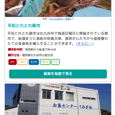
出典：
つくしんぼさん -写真AC
平松とれとれ朝市
平松とれとれ朝市は北九州市で毎週日曜日に開催されている朝
市で、船溜まりに漁船が到着次第、漁師さんたちから直接獲れ
たての海産物を購入することができます。
(さらに…)
■移動時間：
博多駅から鉄道で約44分
■所在地：
福岡県北九州市小倉北区
朝市
日曜日
魚介類
活イカ
タコ
経路を地図で見る