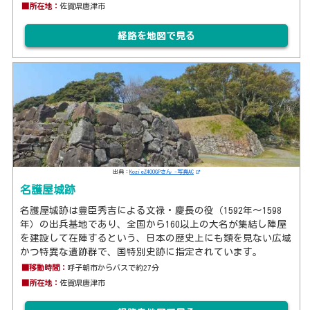
■所在地：
佐賀県唐津市
経路を地図で見る
出典：
KozieZ400GPさん -写真AC
名護屋城跡
名護屋城跡は豊臣秀吉による文禄・慶長の役（1592年～1598
年）の出兵基地であり、全国から160以上の大名が集結し陣屋
を建設して在陣するという、日本の歴史上にも類を見ない広域
かつ特異な遺跡群で、国特別史跡に指定されています。
■移動時間：
呼子朝市からバスで約27分
■所在地：
佐賀県唐津市