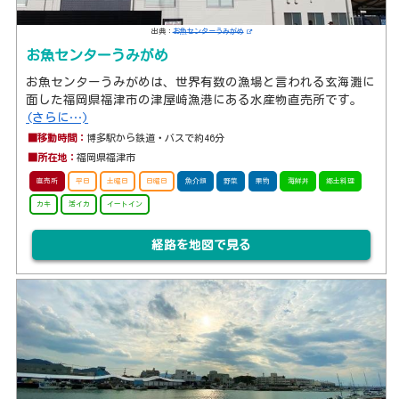
出典：
お魚センターうみがめ
お魚センターうみがめ
お魚センターうみがめは、世界有数の漁場と言われる玄海灘に
面した福岡県福津市の津屋崎漁港にある水産物直売所です。
(さらに…)
■移動時間：
博多駅から鉄道・バスで約46分
■所在地：
福岡県福津市
直売所
平日
土曜日
日曜日
魚介類
野菜
果物
海鮮丼
郷土料理
カキ
活イカ
イートイン
経路を地図で見る