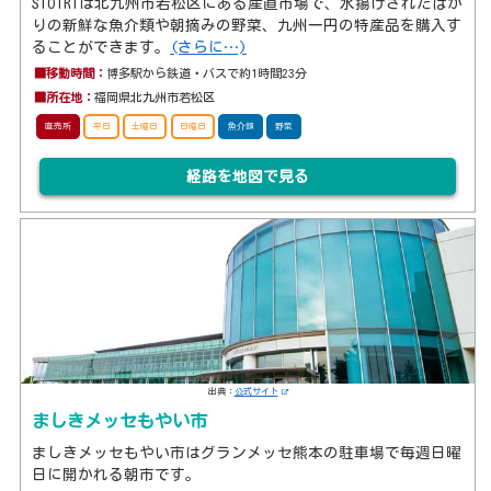
SIOIRIは北九州市若松区にある産直市場で、水揚げされたばか
りの新鮮な魚介類や朝摘みの野菜、九州一円の特産品を購入す
ることができます。
(さらに…)
■移動時間：
博多駅から鉄道・バスで約1時間23分
■所在地：
福岡県北九州市若松区
直売所
平日
土曜日
日曜日
魚介類
野菜
経路を地図で見る
出典：
公式サイト
ましきメッセもやい市
ましきメッセもやい市はグランメッセ熊本の駐車場で毎週日曜
日に開かれる朝市です。