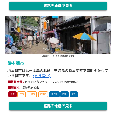
経路を地図で見る
写真提供：（一社）長崎県観光連盟
勝本朝市
勝本朝市は九州本島の北側、壱岐島の勝本集落で毎朝開かれて
いる朝市です。
(さらに…)
■移動時間：
博多駅からフェリー・バスで約2時間50分
■所在地：
長崎県壱岐市
朝市
平日
土曜日
日曜日
魚介類
野菜
漬物
経路を地図で見る