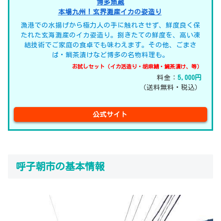
博多魚蔵
本場九州！玄界灘産イカの姿造り
漁港での水揚げから極力人の手に触れさせず、鮮度良く保
たれた玄海灘産のイカ姿造り。捌きたての鮮度を、高い凍
結技術でご家庭の食卓でも味わえます。その他、ごまさ
ば・鯛茶漬けなど博多の名物料理も。
お試しセット（イカ活造り・胡麻鯖・鯛茶漬け、等）
料金：
5,000円
（送料無料・税込）
公式サイト
呼子朝市の基本情報