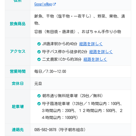
住所
GoogleMap
鮮魚、干物（塩干物・一夜干し）、野菜、果物、漬
物、
飲食商品
容器（有田焼・唐津焼）、おばちゃん手作り小物
JR唐津駅から約40分
経路を詳しく
アクセス
呼子バス停から徒歩約2分
経路を詳しく
二丈鹿家ICから約36分
経路を詳しく
営業時間
毎日／7:30～12:00
定休日
元旦
朝市通り無料駐車場（29台／無料）
呼子臨港駐車場（128台／１時間以内：100円、
駐車場
３時間以内：200円、１２時間以内：500円、２
４時間以内：1000円）
連絡先
095-582-0678（呼子朝市組合）