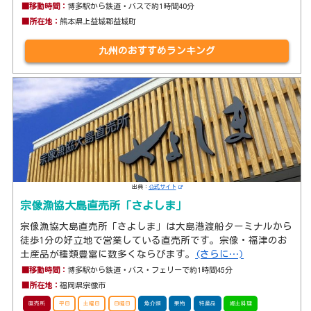
■移動時間：
博多駅から鉄道・バスで約1時間40分
■所在地：
熊本県上益城郡益城町
九州のおすすめランキング
出典：
公式サイト
宗像漁協大島直売所「さよしま」
宗像漁協大島直売所「さよしま」は大島港渡船ターミナルから
徒歩1分の好立地で営業している直売所です。宗像・福津のお
土産品が種類豊富に数多くならびます。
(さらに…)
■移動時間：
博多駅から鉄道・バス・フェリーで約1時間45分
■所在地：
福岡県宗像市
直売所
平日
土曜日
日曜日
魚介類
果物
特産品
郷土料理