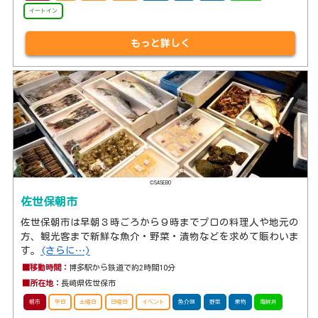
イートイン
もっと詳しく
©SASEBO
佐世保朝市
佐世保朝市は早朝３時ごろから９時までプロの料理人や地元の
方、観光客まで新鮮な魚介・野菜・漬物などを求めて賑わいま
す。
(さらに…)
■移動時間：
博多駅から鉄道で約2時間10分
■所在地：
長崎県佐世保市
朝市
平日
土曜日
日曜日
イベント
魚介類
野菜
果物
海鮮丼