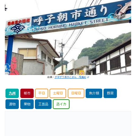
出典：
タキザワあやこさん -写真AC
九州
朝市
平日
土曜日
日曜日
魚介類
野菜
漬物
果物
工芸品
活イカ