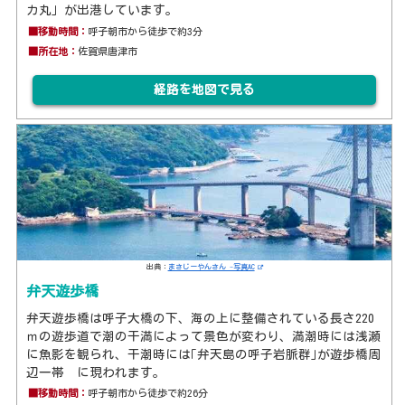
カ丸」が出港しています。
■移動時間：
呼子朝市から徒歩で約3分
■所在地：
佐賀県唐津市
経路を地図で見る
出典：
まさじーやんさん -写真AC
弁天遊歩橋
弁天遊歩橋は呼子大橋の下、海の上に整備されている長さ220
ｍの遊歩道で潮の干満によって景色が変わり、満潮時には浅瀬
に魚影を観られ、干潮時には｢弁天島の呼子岩脈群｣が遊歩橋周
辺一帯 に現われます。
■移動時間：
呼子朝市から徒歩で約26分