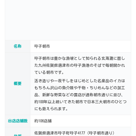
名称
呼子朝市
呼子朝市は豊かな漁場として知られる玄海灘に面し
た九州佐賀県唐津市の呼子漁港のそばで毎朝開かれ
ている朝市です。
活き造りや一夜干しをはじめとした名産品のイカは
概要
もちろん沢山の魚介類や干物・ちりめんなどの加工
品、新鮮な野菜などの露店が通称朝市通りに並び、
約100年以上続いてきた朝市で日本三大朝市のひとつ
にも数えられます。
出店店舗数
約106店舗
佐賀県唐津市呼子町呼子4177（呼子朝市通り）