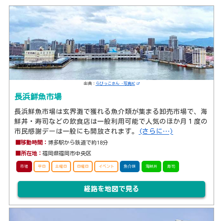
出典：
らびっこさん -写真AC
長浜鮮魚市場
長浜鮮魚市場は玄界灘で獲れる魚介類が集まる卸売市場で、海
鮮丼・寿司などの飲食店は一般利用可能で人気のほか月１度の
市民感謝デーは一般にも開放されます。
(さらに…)
■移動時間：
博多駅から鉄道で約18分
■所在地：
福岡県福岡市中央区
市場
平日
土曜日
日曜日
イベント
魚介類
海鮮丼
寿司
経路を地図で見る