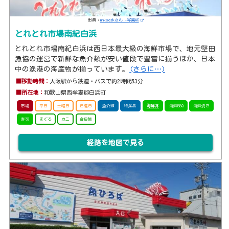
出典：
mnksozkさん -写真AC
とれとれ市場南紀白浜
とれとれ市場南紀白浜は西日本最大級の海鮮市場で、地元堅田
漁協の運営で新鮮な魚介類が安い値段で豊富に揃うほか、日本
中の漁港の海産物が揃っています。
(さらに…)
■移動時間：
大阪駅から鉄道・バスで約2時間53分
■所在地：
和歌山県西牟婁郡白浜町
市場
平日
土曜日
日曜日
魚介類
特産品
海鮮丼
海鮮BBQ
海鮮焼き
寿司
まぐろ
カニ
金目鯛
経路を地図で見る