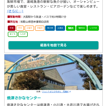
海鮮市場で、湯崎漁港の新鮮な魚介が揃い、オーシャンビュー
が美しい食堂・レストラン・ビアガーデンなどで楽しめます。
(さらに…)
■移動時間：
大阪駅から鉄道・バスで約3時間27分
■所在地：
和歌山県西牟婁郡白浜町
市場
平日
土曜日
日曜日
魚介類
土産品
海鮮丼
海鮮BBQ
しらす丼
まぐろ
しらす
経路を地図で見る
出典：
ジェットよしひろさん -写真AC
焼津さかなセンター
焼津さかなセンターは焼津港・小川港・大井川港で水揚げされ