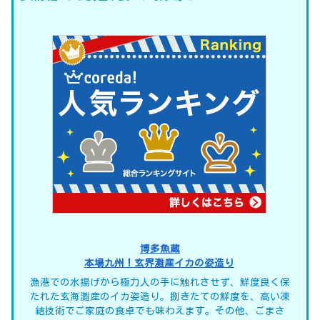
博多魚蔵
本場九州！玄界灘産イカの姿造り
漁港での水揚げから極力人の手に触れさせず、鮮度良く保
たれた玄海灘産のイカ姿造り。捌きたての鮮度を、高い凍
結技術でご家庭の食卓でも味わえます。その他、ごまさ