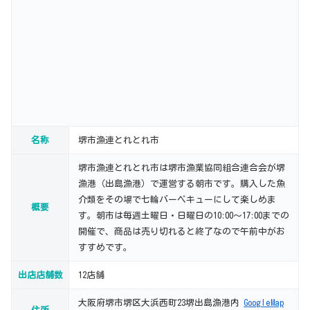
名称
堺市漁連とれとれ市
堺市漁連とれとれ市は堺市漁業協同組合連合会が堺
漁港（出島漁港）で運営する朝市です。購入した魚
介類をその場で七輪バーベキューにして楽しめま
概要
す。朝市は毎週土曜日・日曜日の10:00～17:00までの
開催で、商品は売り切れると終了なので午前中がお
すすめです。
出店店舗数
12店舗
大阪府堺市堺区大浜西町23堺出島漁港内
GoogleMap