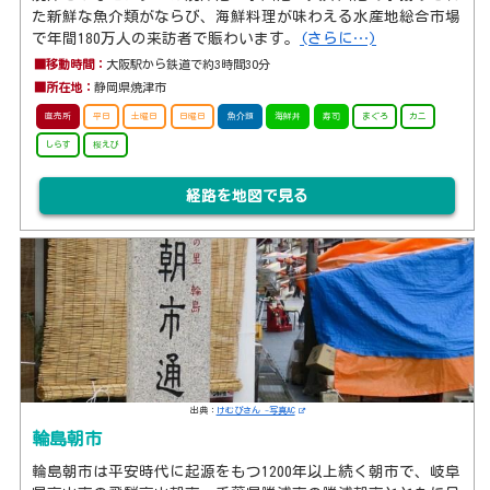
た新鮮な魚介類がならび、海鮮料理が味わえる水産地総合市場
で年間180万人の来訪者で賑わいます。
(さらに…)
■移動時間：
大阪駅から鉄道で約3時間30分
■所在地：
静岡県焼津市
直売所
平日
土曜日
日曜日
魚介類
海鮮丼
寿司
まぐろ
カニ
しらす
桜えび
経路を地図で見る
出典：
けむぴさん -写真AC
輪島朝市
輪島朝市は平安時代に起源をもつ1200年以上続く朝市で、岐阜