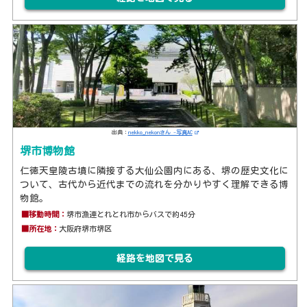
出典：
nekko_nekonさん -写真AC
堺市博物館
仁徳天皇陵古墳に隣接する大仙公園内にある、堺の歴史文化に
ついて、古代から近代までの流れを分かりやすく理解できる博
物館。
■移動時間：
堺市漁連とれとれ市からバスで約45分
■所在地：
大阪府堺市堺区
経路を地図で見る