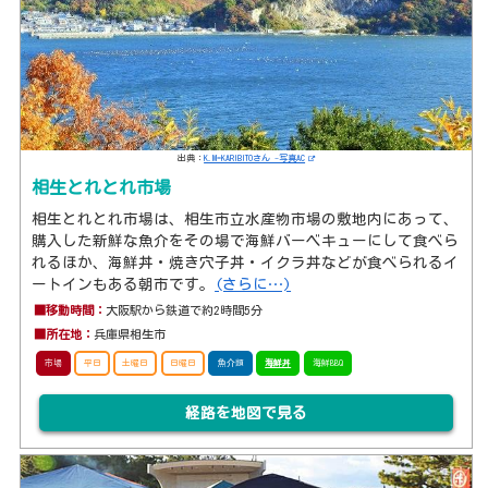
出典：
K.M=KARIBITOさん -写真AC
相生とれとれ市場
相生とれとれ市場は、相生市立水産物市場の敷地内にあって、
購入した新鮮な魚介をその場で海鮮バーベキューにして食べら
れるほか、海鮮丼・焼き穴子丼・イクラ丼などが食べられるイ
ートインもある朝市です。
(さらに…)
■移動時間：
大阪駅から鉄道で約2時間5分
■所在地：
兵庫県相生市
市場
平日
土曜日
日曜日
魚介類
海鮮丼
海鮮BBQ
経路を地図で見る