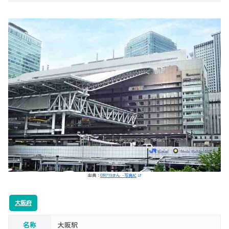
出典：
GTR719さん -写真AC
大阪府
名称
大阪駅