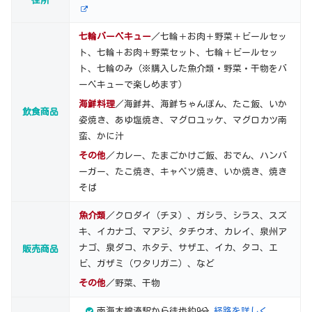
住所
七輪バーベキュー
／七輪＋お肉＋野菜＋ビールセッ
ト、七輪＋お肉＋野菜セット、七輪＋ビールセッ
ト、七輪のみ（※購入した魚介類・野菜・干物をバ
ーベキューで楽しめます）
海鮮料理
／海鮮丼、海鮮ちゃんぽん、たこ飯、いか
飲食商品
姿焼き、あゆ塩焼き、マグロユッケ、マグロカツ南
蛮、かに汁
その他
／カレー、たまごかけご飯、おでん、ハンバ
ーガー、たこ焼き、キャベツ焼き、いか焼き、焼き
そば
魚介類
／クロダイ（チヌ）、ガシラ、シラス、スズ
キ、イカナゴ、マアジ、タチウオ、カレイ、泉州ア
ナゴ、泉ダコ、ホタテ、サザエ、イカ、タコ、エ
販売商品
ビ、ガザミ（ワタリガニ）、など
その他
／野菜、干物
南海本線湊駅から徒歩約9分
経路を詳しく