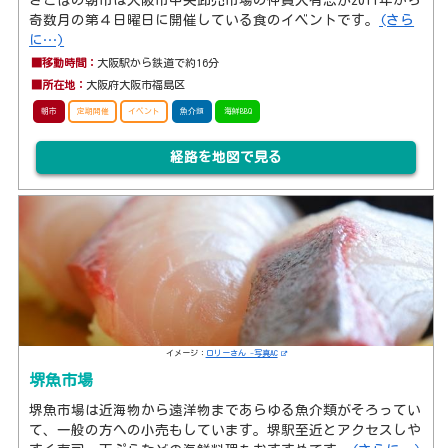
奇数月の第４日曜日に開催している食のイベントです。
(さら
に…)
■移動時間：
大阪駅から鉄道で約16分
■所在地：
大阪府大阪市福島区
朝市
定期開催
イベント
魚介類
海鮮BBQ
経路を地図で見る
イメージ：
ロリーさん -写真AC
堺魚市場
堺魚市場は近海物から遠洋物まであらゆる魚介類がそろってい
て、一般の方への小売もしています。堺駅至近とアクセスしや