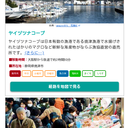
出典：
apogeeさん -写真AC
ヤイヅツナコープ
ヤイヅツナコープは日本有数の漁港である焼津漁港で水揚げさ
れたばかりのマグロなど新鮮な海産物がならぶ漁協直営の直売
所です。
(さらに…)
■移動時間：
大阪駅から鉄道で約2時間50分
■所在地：
静岡県焼津市
直売所
平日
土曜日
日曜日
魚介類
海鮮丼
まぐろ
しらす
経路を地図で見る