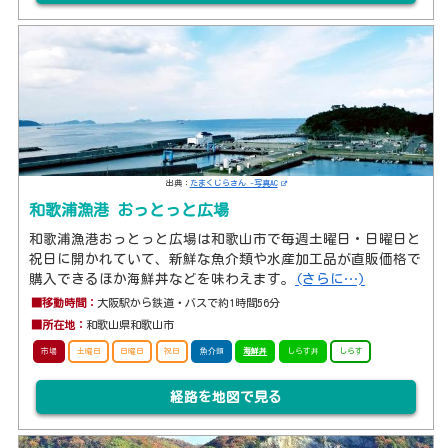
出典：
たまくじらさん -写真AC
和歌浦漁港 おっとっと広場
和歌浦漁港おっとっと広場は和歌山市で毎週土曜日・日曜日と
祝日に開かれていて、新鮮な魚介類や水産加工品が直販価格で
購入できるほか海鮮丼などを味わえます。
(さらに…)
■移動時間：
大阪駅から鉄道・バスで約1時間56分
■所在地：
和歌山県和歌山市
市場
土曜日
日曜日
祝日
魚介類
海鮮丼
しらす丼
しらす
経路を地図で見る