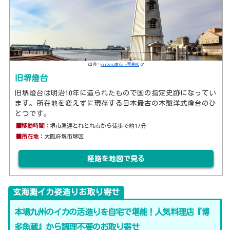
出典：
kimtoruさん -写真AC
旧堺燈台
旧堺燈台は明治10年に造られたもので国の指定史跡になってい
ます。所在地を変えずに現存する日本最古の木製洋式燈台のひ
とつです。
■移動時間：
堺市漁連とれとれ市から徒歩で約17分
■所在地：
大阪府堺市堺区
経路を地図で見る
玄海灘イカ姿造りお取り寄せ
本場九州のイカの活造りを自宅で堪能！人気料理店『博
多魚蔵』から調理不要のお取り寄せ