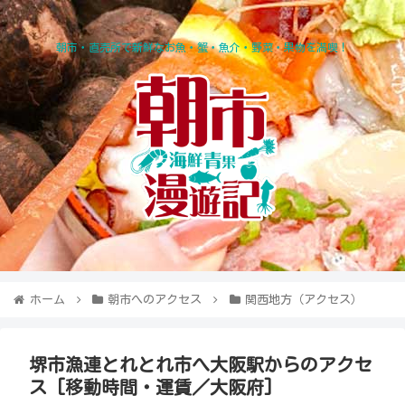
朝市・直売所で新鮮なお魚・蟹・魚介・野菜・果物を満喫！
ホーム
朝市へのアクセス
関西地方（アクセス）
堺市漁連とれとれ市へ大阪駅からのアクセ
ス [移動時間・運賃／大阪府]