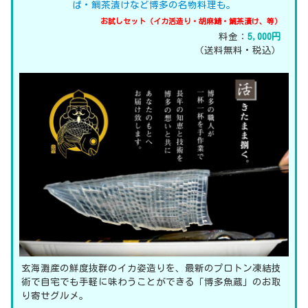
ば・鯛茶漬けなど博多の名物料理も。
お試しセット（イカ活造り・胡麻鯖・鯛茶漬け、等）
料金：
5,000円
（送料無料・税込）
玄海灘産の鮮度抜群のイカ姿造りを、最新のプロトン凍結技
術で自宅でも手軽に味わうことができる「博多魚蔵」のお取
り寄せグルメ。