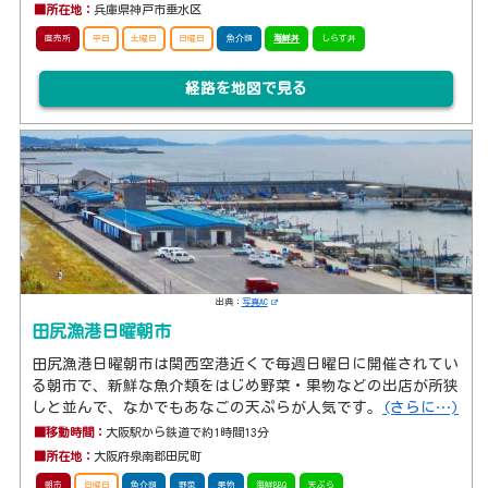
■所在地：
兵庫県神戸市垂水区
直売所
平日
土曜日
日曜日
魚介類
海鮮丼
しらす丼
経路を地図で見る
出典：
写真AC
田尻漁港日曜朝市
田尻漁港日曜朝市は関西空港近くで毎週日曜日に開催されてい
る朝市で、新鮮な魚介類をはじめ野菜・果物などの出店が所狭
しと並んで、なかでもあなごの天ぷらが人気です。
(さらに…)
■移動時間：
大阪駅から鉄道で約1時間13分
■所在地：
大阪府泉南郡田尻町
朝市
日曜日
魚介類
野菜
果物
海鮮BBQ
天ぷら