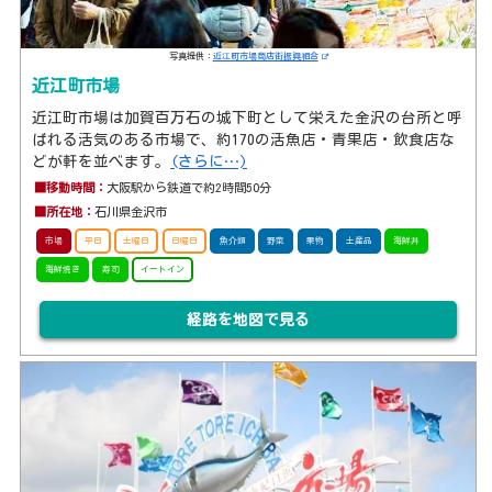
写真提供：
近江町市場商店街振興組合
近江町市場
近江町市場は加賀百万石の城下町として栄えた金沢の台所と呼
ばれる活気のある市場で、約170の活魚店・青果店・飲食店な
どが軒を並べます。
(さらに…)
■移動時間：
大阪駅から鉄道で約2時間50分
■所在地：
石川県金沢市
市場
平日
土曜日
日曜日
魚介類
野菜
果物
土産品
海鮮丼
海鮮焼き
寿司
イートイン
経路を地図で見る