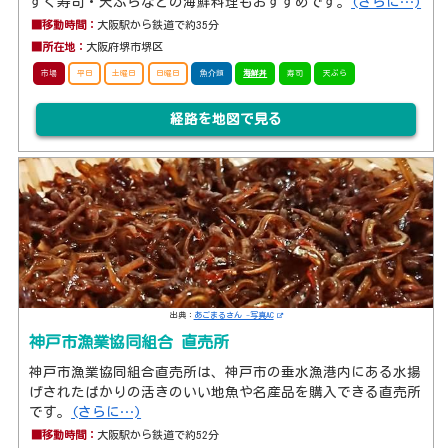
すく寿司・天ぷらなどの海鮮料理もおすすめです。
(さらに…)
■移動時間：
大阪駅から鉄道で約35分
■所在地：
大阪府堺市堺区
市場
平日
土曜日
日曜日
魚介類
海鮮丼
寿司
天ぷら
経路を地図で見る
出典：
あごまるさん -写真AC
神戸市漁業協同組合 直売所
神戸市漁業協同組合直売所は、神戸市の垂水漁港内にある水揚
げされたばかりの活きのいい地魚や名産品を購入できる直売所
です。
(さらに…)
■移動時間：
大阪駅から鉄道で約52分