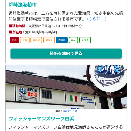
師崎漁港朝市
師崎漁港朝市は、三方を海に囲まれた愛知県・知多半島の先端
に位置する師崎港で開催される朝市です。
(さらに…)
■移動時間：
大阪駅から鉄道・バスで約3時間25分
■所在地：
愛知県知多郡南知多町
朝市
平日
土曜日
日曜日
魚介類
カニ
しらす
経路を地図で見る
出典：
公式サイト
フィッシャーマンズワーフ白浜
フィッシャーマンズワーフ白浜は地元漁師さんたちが運営する