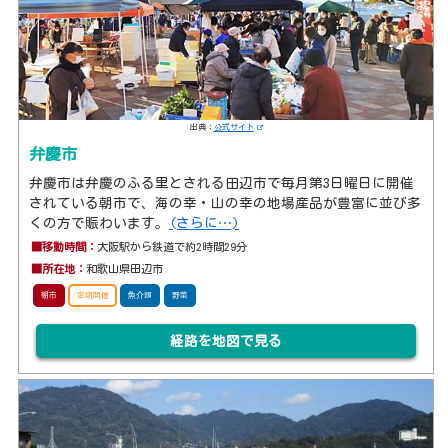
出典：
公式サイト
弁慶市
弁慶市は弁慶のふる里とされる田辺市で毎月第3日曜日に開催
されている朝市で、海の幸・山の幸の地場産品が豊富に並び多
くの方で賑わいます。
(さらに…)
■移動時間：
大阪駅から鉄道で約2時間29分
■所在地：
和歌山県田辺市
朝市
定期開催
魚介類
野菜
経路を地図で見る