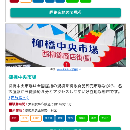
経路を地図で見る
出典：
photoBさん -写真AC
柳橋中央市場
柳橋中央市場は全国屈指の規模を誇る食品卸売市場ながら、名
古屋駅から徒歩約５分とアクセスしやすい好立地な朝市です。
(さらに…)
■移動時間：
大阪駅から鉄道で約1時間15分
■所在地：
愛知県名古屋市中村区
朝市
平日
土曜日
魚介類
野菜
果物
海鮮丼
寿司
天ぷら