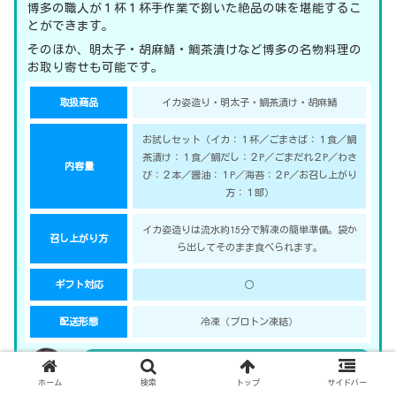
博多の職人が１杯１杯手作業で捌いた絶品の味を堪能するこ
とができます。
そのほか、明太子・胡麻鯖・鯛茶漬けなど博多の名物料理の
お取り寄せも可能です。
取扱商品
イカ姿造り・明太子・鯛茶漬け・胡麻鯖
お試しセット（イカ：１杯／ごまさば：１食／鯛
茶漬け：１食／鯛だし：２P／ごまだれ２P／わさ
内容量
び：２本／醤油：１P／海苔：２P／お召し上がり
方：１部）
イカ姿造りは流水約15分で解凍の簡単準備。袋か
召し上がり方
ら出してそのまま食べられます。
ギフト対応
○
配送形態
冷凍（プロトン凍結）
白くてねっとりしたイカの刺身しか口にする事が
ホーム
検索
トップ
サイドバー
ないので、久し振りに透明感のあるネットリしな