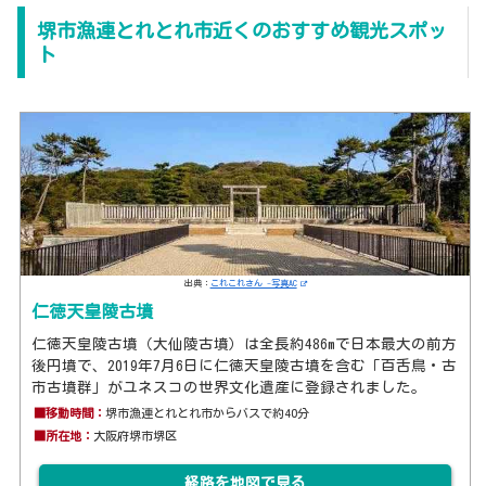
堺市漁連とれとれ市近くのおすすめ観光スポッ
ト
出典：
これこれさん -写真AC
仁徳天皇陵古墳
仁徳天皇陵古墳（大仙陵古墳）は全長約486mで日本最大の前方
後円墳で、2019年7月6日に仁徳天皇陵古墳を含む「百舌鳥・古
市古墳群」がユネスコの世界文化遺産に登録されました。
■移動時間：
堺市漁連とれとれ市からバスで約40分
■所在地：
大阪府堺市堺区
経路を地図で見る