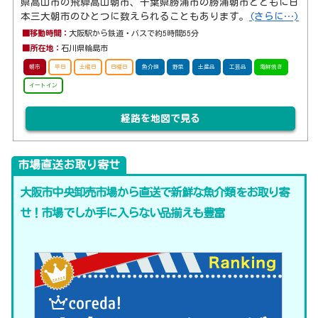
県高山市の飛騨高山朝市、千葉県勝浦市の勝浦朝市とともに日
本三大朝市のひとつに数えられることもあります。
(さらに…)
■移動時間：
大阪駅から鉄道・バスで約5時間55分
■所在地：
石川県輪島市
朝市
平日
土曜日
日曜日
魚介類
野菜
土産品
工芸品
海鮮焼き
イートイン
経路を地図で見る
市場直送お取り寄せ
大阪市中央卸売市場から直送で新鮮な魚介類をお取り寄
せ！市場でしか手に入らない品揃えも豊富