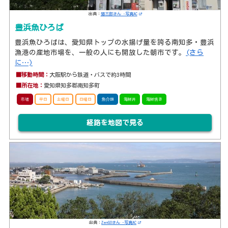
出典：
猫三郎さん -写真AC
豊浜魚ひろば
豊浜魚ひろばは、愛知県トップの水揚げ量を誇る南知多・豊浜
漁港の産地市場を、一般の人にも開放した朝市です。
(さら
に…)
■移動時間：
大阪駅から鉄道・バスで約3時間
■所在地：
愛知県知多郡南知多町
市場
平日
土曜日
日曜日
魚介類
海鮮丼
海鮮焼き
経路を地図で見る
出典：
ZenGOさん -写真AC