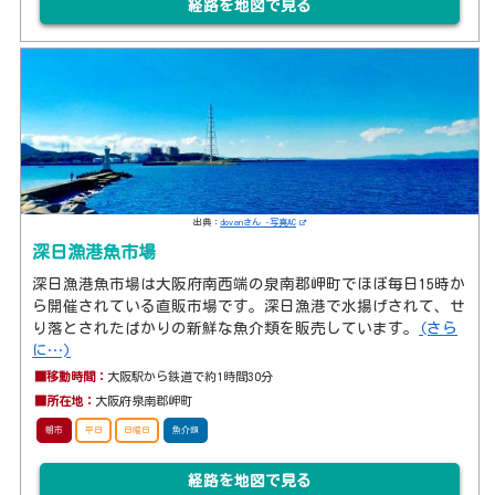
経路を地図で見る
出典：
dovanさん -写真AC
深日漁港魚市場
深日漁港魚市場は大阪府南西端の泉南郡岬町でほぼ毎日15時か
ら開催されている直販市場です。深日漁港で水揚げされて、せ
り落とされたばかりの新鮮な魚介類を販売しています。
(さら
に…)
■移動時間：
大阪駅から鉄道で約1時間30分
■所在地：
大阪府泉南郡岬町
朝市
平日
日曜日
魚介類
経路を地図で見る