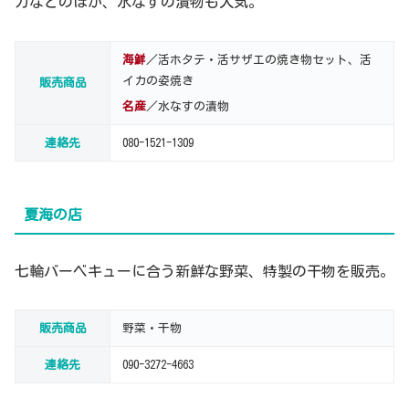
カなどのほか、水なすの漬物も人気。
海鮮
／活ホタテ・活サザエの焼き物セット、活
イカの姿焼き
販売商品
名産
／水なすの漬物
連絡先
080-1521-1309
夏海の店
七輪バーベキューに合う新鮮な野菜、特製の干物を販売。
販売商品
野菜・干物
連絡先
090-3272-4663