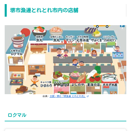
堺市漁連とれとれ市内の店舗
出典：
大阪・堺の「堺漁連 とれとれ市」
ロクマル