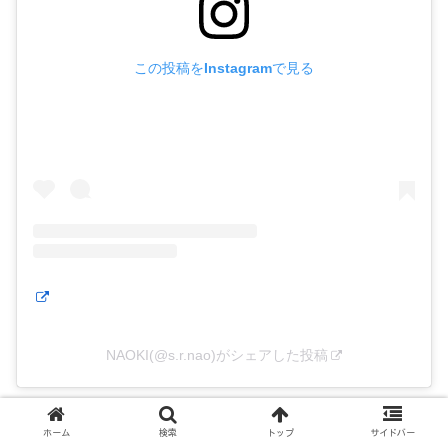
この投稿をInstagramで見る
NAOKI(@s.r.nao)がシェアした投稿
キャベツ焼きやイカ焼きなど屋台フードで海辺のバーベキ
ホーム
検索
トップ
サイドバー