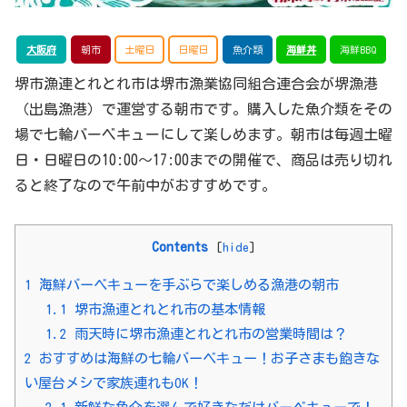
大阪府
朝市
土曜日
日曜日
魚介類
海鮮丼
海鮮BBQ
堺市漁連とれとれ市は堺市漁業協同組合連合会が堺漁港
（出島漁港）で運営する朝市です。購入した魚介類をその
場で七輪バーベキューにして楽しめます。朝市は毎週土曜
日・日曜日の10:00～17:00までの開催で、商品は売り切れ
ると終了なので午前中がおすすめです。
Contents
[
hide
]
1
海鮮バーベキューを手ぶらで楽しめる漁港の朝市
1.1
堺市漁連とれとれ市の基本情報
1.2
雨天時に堺市漁連とれとれ市の営業時間は？
2
おすすめは海鮮の七輪バーベキュー！お子さまも飽きな
い屋台メシで家族連れもOK！