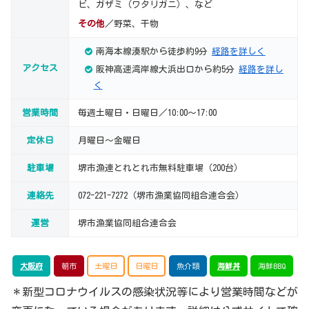
ビ、ガザミ（ワタリガニ）、など
その他
／野菜、干物
南海本線湊駅から徒歩約9分
経路を詳しく
アクセス
阪神高速湾岸線大浜出口から約5分
経路を詳し
く
営業時間
毎週土曜日・日曜日／10:00～17:00
定休日
月曜日～金曜日
駐車場
堺市漁連とれとれ市無料駐車場（200台）
連絡先
072-221-7272（堺市漁業協同組合連合会）
運営
堺市漁業協同組合連合会
大阪府
朝市
土曜日
日曜日
魚介類
海鮮丼
海鮮BBQ
＊新型コロナウイルスの感染状況等により営業時間などが