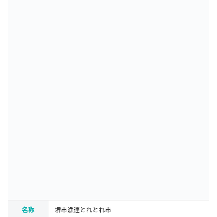
名称
堺市漁連とれとれ市