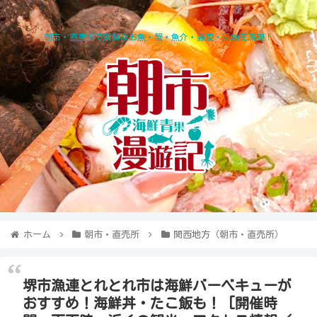
朝市・直売所で新鮮なお魚・蟹・魚介・野菜・果物を満喫！
ホーム
朝市・直売所
関西地方（朝市・直売所）
堺市漁連とれとれ市は海鮮バーベキューが
おすすめ！海鮮丼・たこ飯も！ [開催時