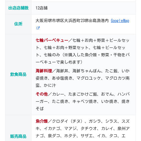
出店店舗数
12店舗
大阪府堺市堺区大浜西町23堺出島漁港内
GoogleMap
住所
七輪バーベキュー
／七輪＋お肉＋野菜＋ビールセッ
ト、七輪＋お肉＋野菜セット、七輪＋ビールセッ
ト、七輪のみ（※購入した魚介類・野菜・干物をバ
ーベキューで楽しめます）
海鮮料理
／海鮮丼、海鮮ちゃんぽん、たこ飯、いか
飲食商品
姿焼き、あゆ塩焼き、マグロユッケ、マグロカツ南
蛮、かに汁
その他
／カレー、たまごかけご飯、おでん、ハンバ
ーガー、たこ焼き、キャベツ焼き、いか焼き、焼き
そば
魚介類
／クロダイ（チヌ）、ガシラ、シラス、スズ
キ、イカナゴ、マアジ、タチウオ、カレイ、泉州ア
ナゴ、泉ダコ、ホタテ、サザエ、イカ、タコ、エ
販売商品