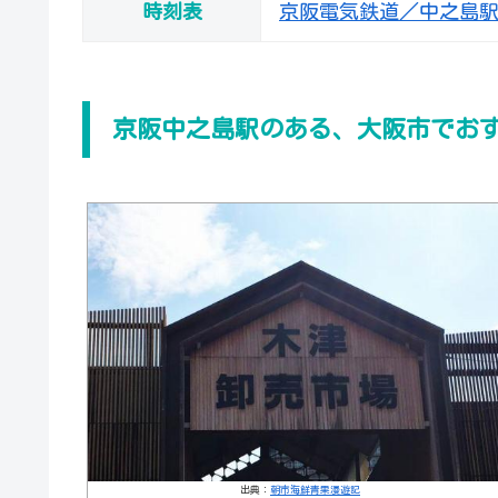
時刻表
京阪電気鉄道／中之島
京阪中之島駅のある、大阪市でお
出典：
朝市海鮮青果漫遊記