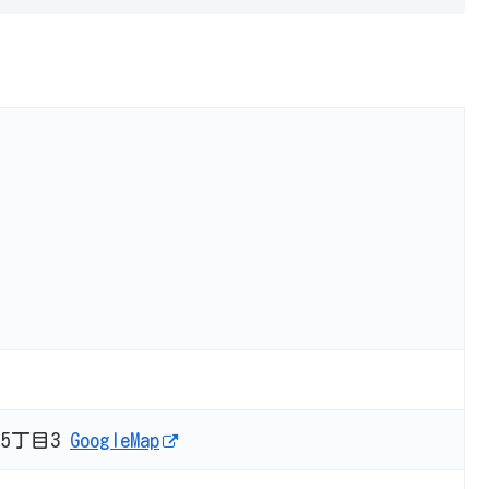
5丁目3
GoogleMap