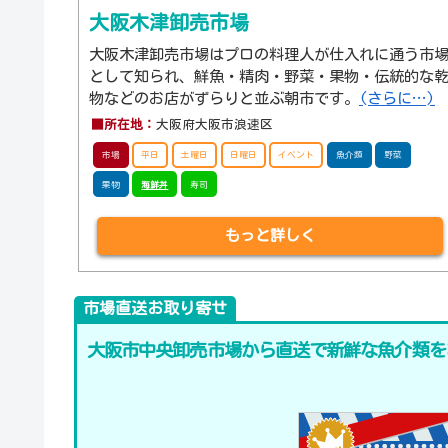
大阪木津卸売市場
大阪木津卸売市場はプロの料理人が仕入れに通う市
として知られ、鮮魚・精肉・野菜・果物・伝統的な
物などのお店がずらりと並ぶ朝市です。
(さらに…)
■所在地：
大阪府大阪市浪速区
市場
平日
土曜日
日曜日
イベント
魚介類
野菜
果物
海鮮丼
寿司
もっと詳しく
市場直送お取り寄せ
大阪市中央卸売市場から直送で新鮮な魚介類を