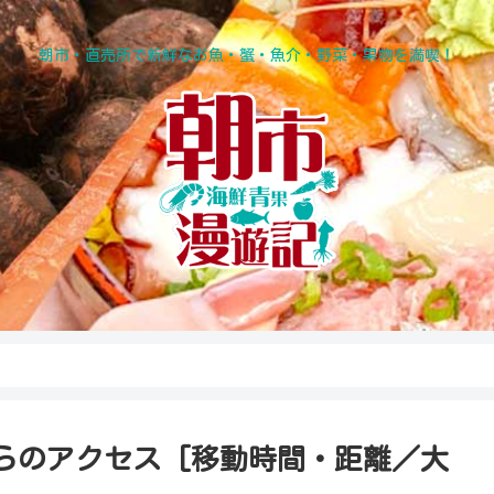
朝市・直売所で新鮮なお魚・蟹・魚介・野菜・果物を満喫！
らのアクセス [移動時間・距離／大